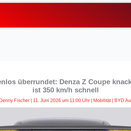
nlos überrundet: Denza Z Coupe knack
ist 350 km/h schnell
Denny Fischer
|
11. Juni 2026 um 11:00 Uhr
|
Mobilität
|
BYD Au