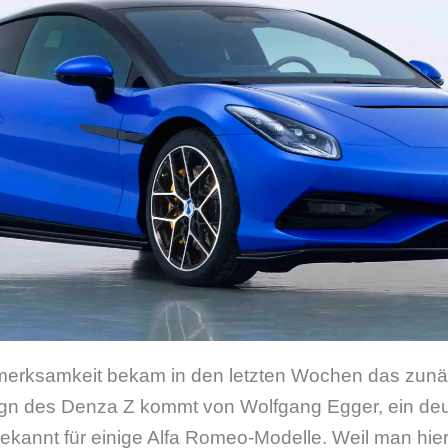
merksamkeit bekam in den letzten Wochen das zunäc
ign des Denza Z kommt von Wolfgang Egger, ein de
kannt für einige Alfa Romeo-Modelle. Weil man hier 