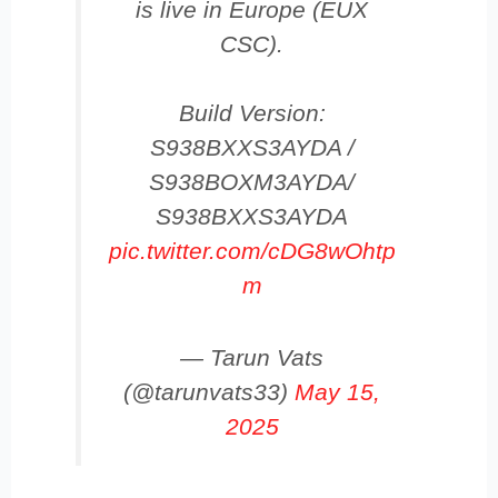
is live in Europe (EUX
CSC).
Build Version:
S938BXXS3AYDA /
S938BOXM3AYDA/
S938BXXS3AYDA
pic.twitter.com/cDG8wOhtp
m
— Tarun Vats
(@tarunvats33)
May 15,
2025