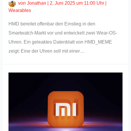
von
Jonathan
|
2. Juni 2025 um 11:00 Uhr
|
Wearables
HMD bereitet offenbar den Einstieg in den
Smartwatch-Markt vor und entwickelt zwei Wear-OS-
Uhren. Ein geleaktes Datenblatt von HMD_MEME
zeigt: Eine der Uhren soll mit einer…