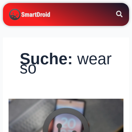
Zum
Inhalt
springen
Suche:
wear
so