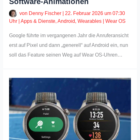
Software-Animationen
von
Denny Fischer
|
22. Februar 2026 um 07:30
Uhr
|
Apps & Dienste
,
Android
,
Wearables
|
Wear OS
Google führte im vergangenen Jahr die Anruferansicht
erst auf Pixel und dann „generell“ auf Android ein, nun
soll das Feature seinen Weg auf Wear OS-Uhren…