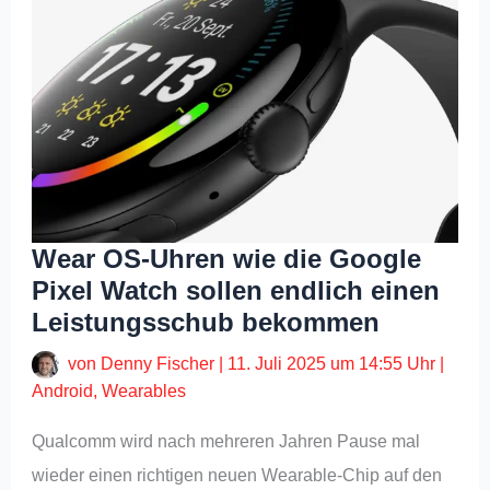
Wear OS-Uhren wie die Google
Pixel Watch sollen endlich einen
Leistungsschub bekommen
von
Denny Fischer
|
11. Juli 2025 um 14:55 Uhr
|
Android
,
Wearables
Qualcomm wird nach mehreren Jahren Pause mal
wieder einen richtigen neuen Wearable-Chip auf den