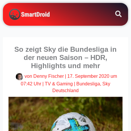
Zum
Inhalt
springen
So zeigt Sky die Bundesliga in
der neuen Saison – HDR,
Highlights und mehr
von
Denny Fischer
|
17. September 2020 um
07:42 Uhr
|
TV & Gaming
|
Bundesliga
,
Sky
Deutschland