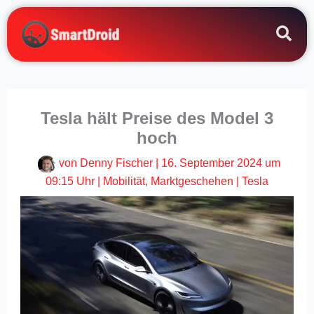
Zum
Inhalt
springen
Tesla hält Preise des Model 3
hoch
von
Denny Fischer
|
16. September 2024 um
09:15 Uhr
|
Mobilität
,
Marktgeschehen
|
Tesla