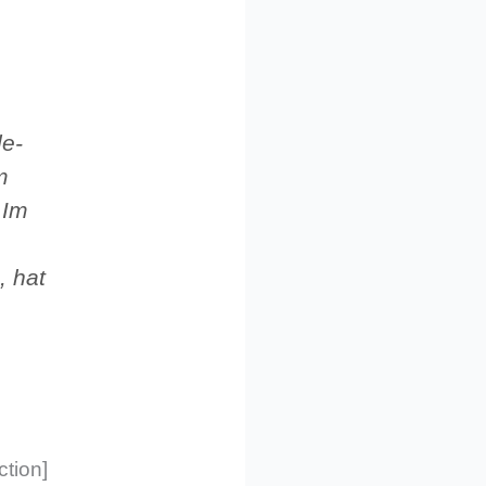
de-
m
 Im
, hat
tion]