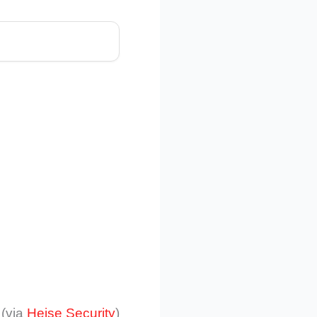
(via
Heise Security
)