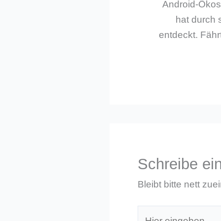
Android-Ökos
hat durch 
entdeckt. Fährt
Schreibe e
Bleibt bitte nett zue
Hier