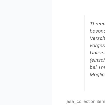
Threem
besond
Versch
vorges
Unters
(einsc
bei Th
Möglic
[asa_collection it