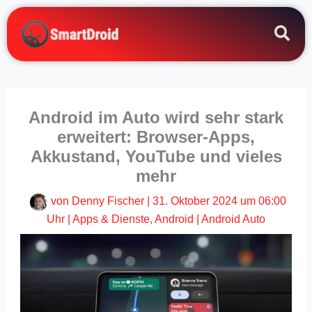
Zum
Inhalt
springen
Android im Auto wird sehr stark
erweitert: Browser-Apps,
Akkustand, YouTube und vieles
mehr
von
Denny Fischer
|
31. Oktober 2024 um 06:00
Uhr
|
Apps & Dienste
,
Android
|
Android Auto