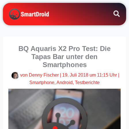
Zum
Inhalt
springen
BQ Aquaris X2 Pro Test: Die
Tapas Bar unter den
Smartphones
von
Denny Fischer
|
19. Juli 2018 um 11:15 Uhr
|
Smartphone
,
Android
,
Testberichte