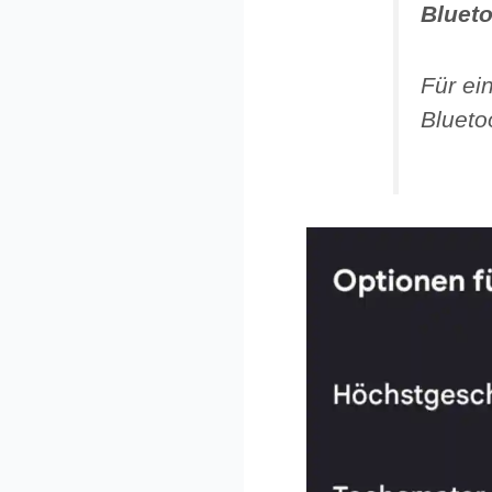
Blueto
Für ei
Blueto