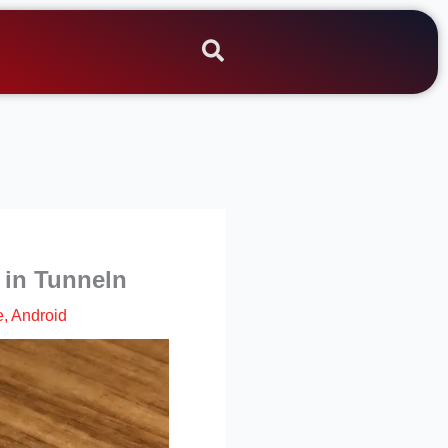
 in Tunneln
e
,
Android