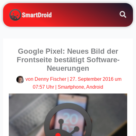
Zum
Inhalt
springen
Google Pixel: Neues Bild der
Frontseite bestätigt Software-
Neuerungen
von
Denny Fischer
|
27. September 2016 um
07:57 Uhr
|
Smartphone
,
Android