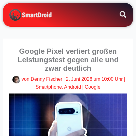
Zum
Inhalt
springen
Google Pixel verliert großen
Leistungstest gegen alle und
zwar deutlich
von
Denny Fischer
|
2. Juni 2026 um 10:00 Uhr
|
Smartphone
,
Android
|
Google