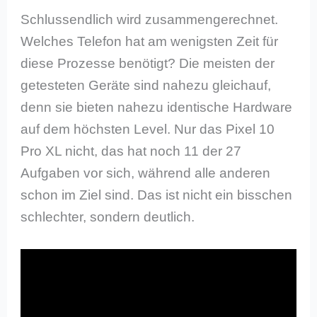
Schlussendlich wird zusammengerechnet.
Welches Telefon hat am wenigsten Zeit für
diese Prozesse benötigt? Die meisten der
getesteten Geräte sind nahezu gleichauf,
denn sie bieten nahezu identische Hardware
auf dem höchsten Level. Nur das Pixel 10
Pro XL nicht, das hat noch 11 der 27
Aufgaben vor sich, während alle anderen
schon im Ziel sind. Das ist nicht ein bisschen
schlechter, sondern deutlich.