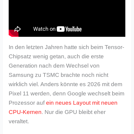
In den letzten Jahren hatte sich beim Tensor-
Chipsatz wenig getan, auch die erste
Generation nach dem Wechsel von
Samsung zu TSMC brachte noch nicht
wirklich viel. Anders könnte es 2026 mit dem
Pixel 11 werden, denn Google wechselt beim
Prozessor auf
ein neues Layout mit neuen
CPU-Kernen
. Nur die GPU bleibt eher
veraltet.