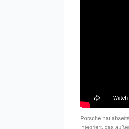
Porsche hat abseit
integriert, das auß