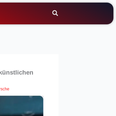
 künstlichen
rsche