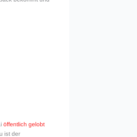
ai
öffentlich gelobt
 ist der