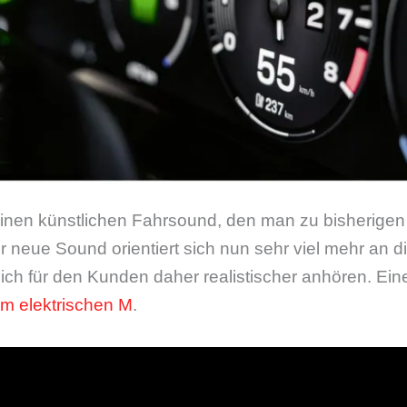
inen künstlichen Fahrsound, den man zu bisherigen
er neue Sound orientiert sich nun sehr viel mehr an d
sich für den Kunden daher realistischer anhören. Ei
 elektrischen M
.