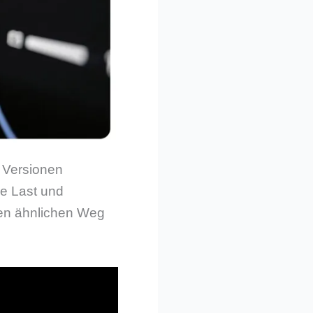
 Versionen
ie Last und
nen ähnlichen Weg