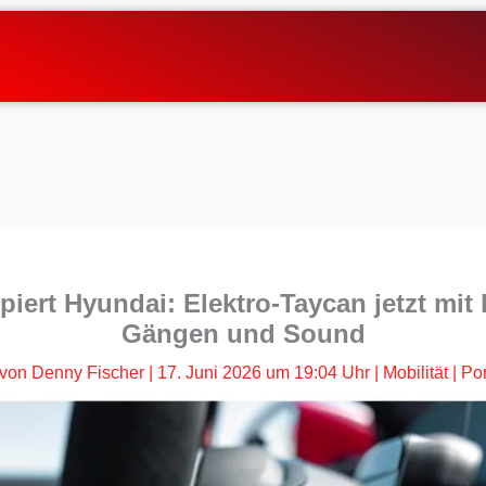
iert Hyundai: Elektro-Taycan jetzt mit
Gängen und Sound
von
Denny Fischer
|
17. Juni 2026 um 19:04 Uhr
|
Mobilität
|
Po