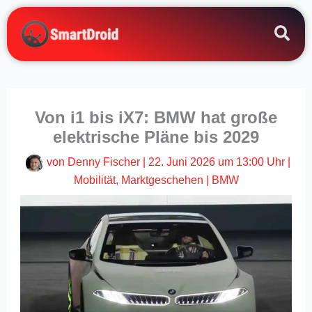
Zum
Inhalt
springen
Von i1 bis iX7: BMW hat große
elektrische Pläne bis 2029
von
Denny Fischer
|
22. Juni 2026 um 13:00 Uhr
|
Mobilität
,
Marktgeschehen
|
BMW