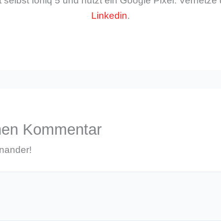
 selbst Ioniq 5 und nutzt ein Google Pixel. Vernetze 
Linkedin
.
inen Kommentar
inander!