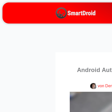
Zum
Inhalt
springen
Android Aut
von
Den