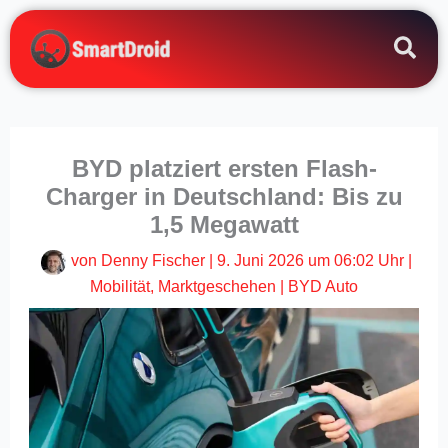
Zum
Inhalt
springen
BYD platziert ersten Flash-
Charger in Deutschland: Bis zu
1,5 Megawatt
von
Denny Fischer
|
9. Juni 2026 um 06:02 Uhr
|
Mobilität
,
Marktgeschehen
|
BYD Auto