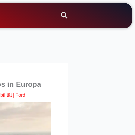
os in Europa
ilität
|
Ford