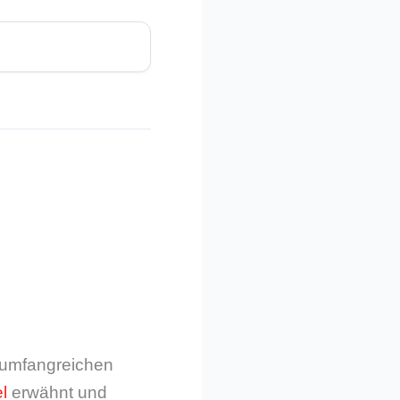
m umfangreichen
l
erwähnt und