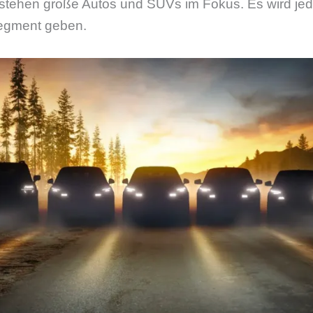
 stehen große Autos und SUVs im Fokus. Es wird je
egment geben.