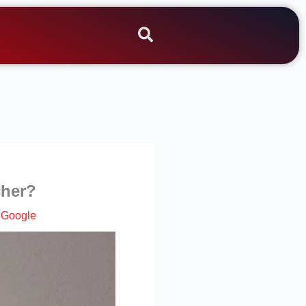
cher?
|
Google