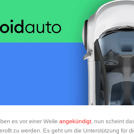
ben es vor einer Weile
angekündigt
, nun scheint d
rollt zu werden. Es geht um die Unterstützung für d