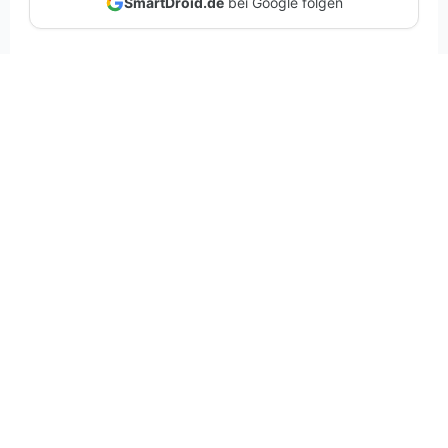
SmartDroid.de
bei Google folgen