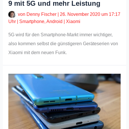
9 mit 5G und mehr Leistung
von
Denny Fischer
|
26. November 2020 um 17:17
Uhr
|
Smartphone
,
Android
|
Xiaomi
5G wird für den Smartphone-Markt immer wichtiger,
also kommen selbst die günstigeren Geräteserien von
Xiaomi mit dem neuen Funk.