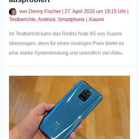
von
Denny Fischer
|
27. April 2020 um 19:15 Uhr
|
Testberichte
,
Android
,
Smartphone
|
Xiaomi
Im Testbericht kann das Redmi Note 9S von Xiaomi
überzeugen, denn für einen niedrigen Preis bietet es
eine starke Systemleistung und unendlich viel Akku.