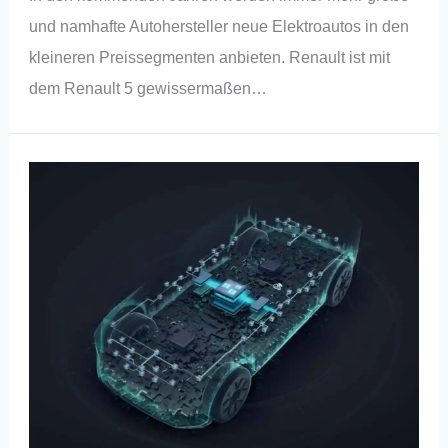
und namhafte Autohersteller neue Elektroautos in den
kleineren Preissegmenten anbieten. Renault ist mit
dem Renault 5 gewissermaßen…