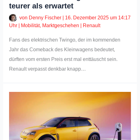
teurer als erwartet
von
Denny Fischer
|
16. Dezember 2025 um 14:17
Uhr
|
Mobilität
,
Marktgeschehen
|
Renault
Fans des elektrischen Twingo, der im kommenden
Jahr das Comeback des Kleinwagens bedeutet,
dürften vom ersten Preis erst mal enttäuscht sein.
Renault verpasst denkbar knapp…