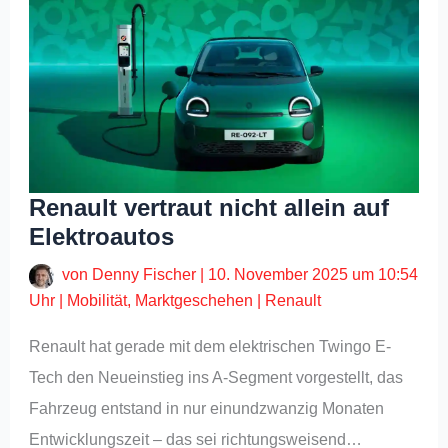
Renault vertraut nicht allein auf
Elektroautos
von
Denny Fischer
|
10. November 2025 um 10:54
Uhr
|
Mobilität
,
Marktgeschehen
|
Renault
Renault hat gerade mit dem elektrischen Twingo E-
Tech den Neueinstieg ins A-Segment vorgestellt, das
Fahrzeug entstand in nur einundzwanzig Monaten
Entwicklungszeit – das sei richtungsweisend…