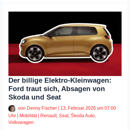
Der billige Elektro-Kleinwagen:
Ford traut sich, Absagen von
Skoda und Seat
von
Denny Fischer
|
13. Februar 2026 um 07:00
Uhr
|
Mobilität
|
Renault
,
Seat
,
Škoda Auto
,
Volkswagen