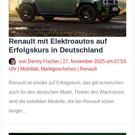
Renault mit Elektroautos auf
Erfolgskurs in Deutschland
von
Denny Fischer
|
27. November 2025 um 07:53
Uhr
|
Mobilität
,
Marktgeschehen
|
Renault
Renault ist wieder auf Erfolgskurs, das gilt inzwischen
auch für den deutschen Markt. Treiber des Wachstums
sind die beliebten Modelle, die bei Renault schon
länger…