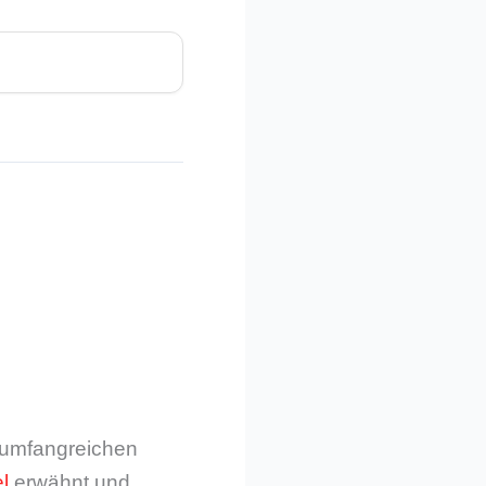
m umfangreichen
l
erwähnt und