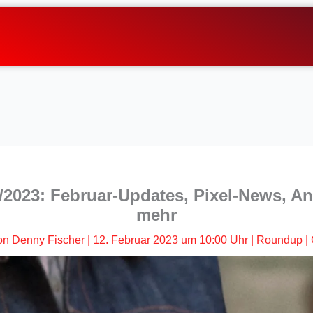
2023: Februar-Updates, Pixel-News, An
mehr
on
Denny Fischer
|
12. Februar 2023 um 10:00 Uhr
|
Roundup
|