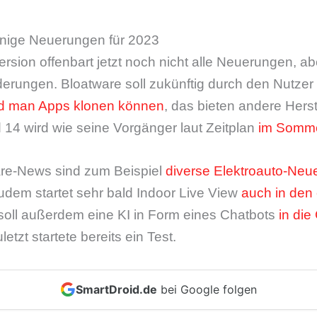
einige Neuerungen für 2023
rsion offenbart jetzt noch nicht alle Neuerungen, a
derungen. Bloatware soll zukünftig durch den Nutzer
rd man Apps klonen können
, das bieten andere Herst
id 14 wird wie seine Vorgänger laut Zeitplan
im Somme
are-News sind zum Beispiel
diverse Elektroauto-Neu
dem startet sehr bald Indoor Live View
auch in den
 soll außerdem eine KI in Form eines Chatbots
in di
uletzt startete bereits ein Test.
SmartDroid.de
bei Google folgen