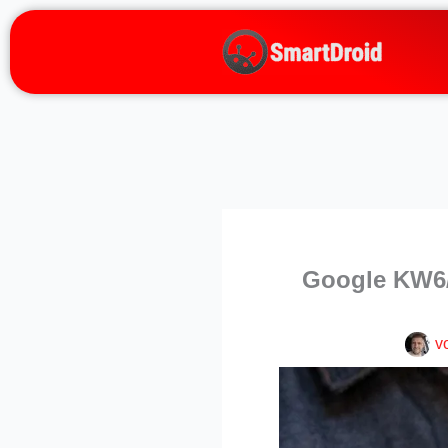
Zum
Inhalt
springen
Google KW6/
v