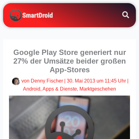
Zum
Inhalt
springen
Google Play Store generiert nur
27% der Umsätze beider großen
App-Stores
von
Denny Fischer
|
30. Mai 2013 um 11:45 Uhr
|
Android
,
Apps & Dienste
,
Marktgeschehen