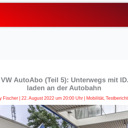
 VW AutoAbo (Teil 5): Unterwegs mit ID
laden an der Autobahn
y Fischer
|
22. August 2022 um 20:00 Uhr
|
Mobilität
,
Testberich