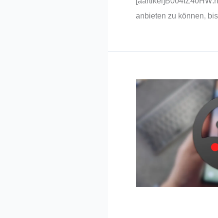
[aartikel]B004IZ40HW:ri
anbieten zu können, bi