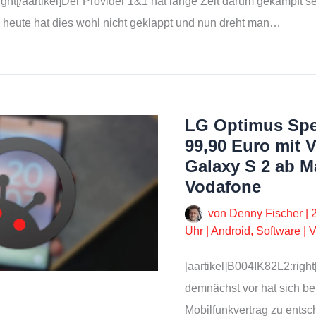
ght[/aartikel]Der Provider 1&1 hat lange Zeit darum gekämpft s
s heute hat dies wohl nicht geklappt und nun dreht man…
LG Optimus Spee
99,90 Euro mit 
Galaxy S 2 ab M
Vodafone
von
Denny Fischer
|
Uhr
|
Android
,
Software
|
V
[aartikel]B004IK82L2:right
demnächst vor hat sich be
Mobilfunkvertrag zu entsc