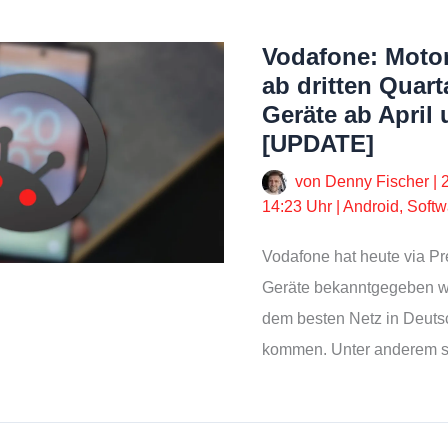
Vodafone: Motoro
ab dritten Quar
Geräte ab April
[UPDATE]
von
Denny Fischer
|
14:23 Uhr
|
Android
,
Softw
Vodafone hat heute via Pr
Geräte bekanntgegeben w
dem besten Netz in Deuts
kommen. Unter anderem 