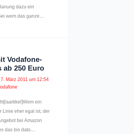
Planung dazu ein
Bei wem das ganze…
it Vodafone-
s ab 250 Euro
17. März 2011 um 12:54
odafone
t[/aartikel]Wem ein
 Linie eher egal ist, der
e Angebot bei Amazon
es das bis dato…