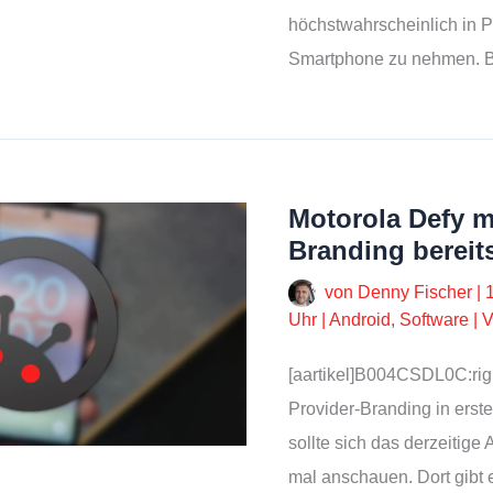
höchstwahrscheinlich in 
Smartphone zu nehmen. 
Motorola Defy m
Branding bereit
von
Denny Fischer
|
Uhr
|
Android
,
Software
|
V
[aartikel]B004CSDL0C:righ
Provider-Branding in erster
sollte sich das derzeitig
mal anschauen. Dort gibt 