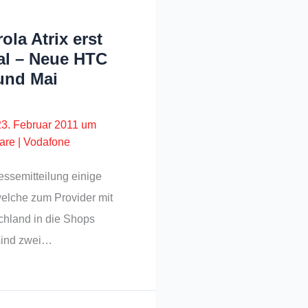
la Atrix erst
tal – Neue HTC
 und Mai
23. Februar 2011 um
are
|
Vodafone
essemitteilung einige
elche zum Provider mit
chland in die Shops
sind zwei…