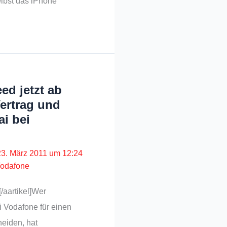
elbst das iPhone
d jetzt ab
Vertrag und
ai bei
23. März 2011 um 12:24
odafone
[/aartikel]Wer
i Vodafone für einen
heiden, hat