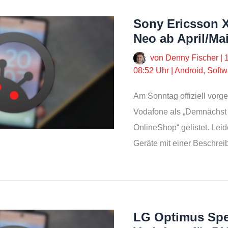
Sony Ericsson X
Neo ab April/Ma
von
Denny Fischer
|
08:52 Uhr
|
Android
,
Softw
Am Sonntag offiziell vorge
Vodafone als „Demnächst
OnlineShop“ gelistet. Lei
Geräte mit einer Beschre
LG Optimus Spe