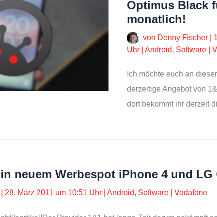
Optimus Black f
monatlich!
von
Denny Fischer
|
Uhr
|
Android
,
Software
|
V
Ich möchte euch an dieser
derzeitige Angebot von 1
dort bekommt ihr derzeit d
t in neuem Werbespot iPhone 4 und LG
r
|
28. März 2011 um 10:51 Uhr
|
Android
,
Software
|
Vodafone