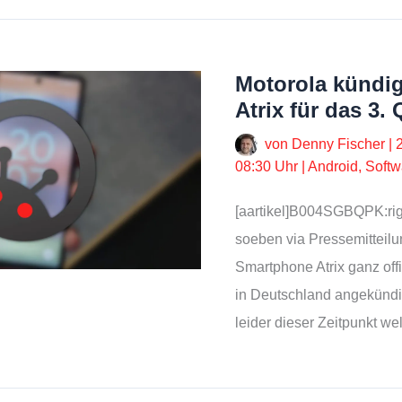
Motorola kündigt
Atrix für das 3. 
von
Denny Fischer
|
08:30 Uhr
|
Android
,
Softw
[aartikel]B004SGBQPK:righ
soeben via Pressemitteil
Smartphone Atrix ganz offiz
in Deutschland angekündigt
leider dieser Zeitpunkt w