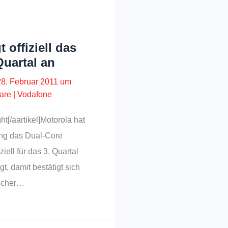
 offiziell das
Quartal an
28. Februar 2011 um
are
|
Vodafone
t[/aartikel]Motorola hat
ung das Dual-Core
iell für das 3. Quartal
, damit bestätigt sich
elcher…