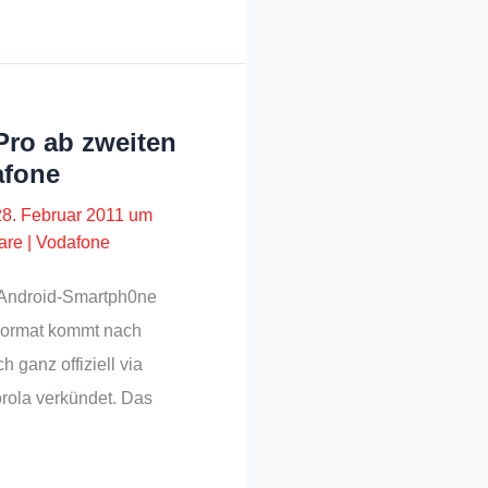
Pro ab zweiten
afone
28. Februar 2011 um
are
|
Vodafone
s Android-Smartph0ne
Format kommt nach
 ganz offiziell via
rola verkündet. Das