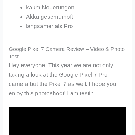
kaum Neuerungen
Akku geschrumpft
langsamer als Pro
Google Pixel 7 Camera Review – Video & Photo
Test
Hey everyone! This year we are not only
taking a look at the Google Pixel 7 Pro
camera but the Pixel 7 as well. I hope you
enjoy this photoshoot! I am testin…