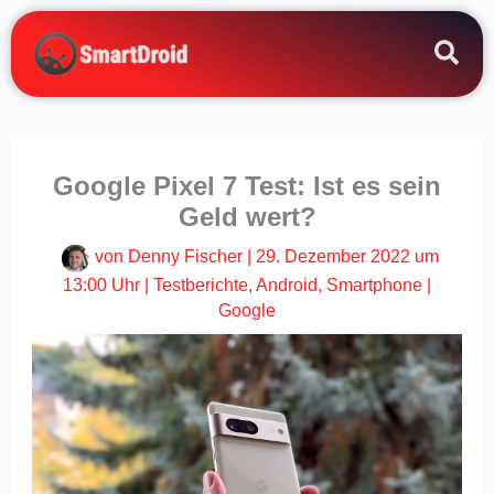
Zum
Inhalt
springen
Google Pixel 7 Test: Ist es sein
Geld wert?
von
Denny Fischer
|
29. Dezember 2022 um
13:00 Uhr
|
Testberichte
,
Android
,
Smartphone
|
Google