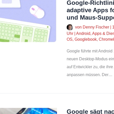
Google-Richtlini
adaptive Apps f
und Maus-Supp
von
Denny Fischer
|
Uhr
|
Android
,
Apps & Die
OS
,
Googlebook, Chrome
Google führte mit Androi
neuen Desktop-Modus ein u
auf Entwickler zu, die ihr
anpassen müssen. Der…
Google sägt na