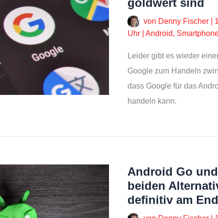
goldwert sind
von
Denny Fischer
|
Uhr
|
Android
,
Smartphon
Leider gibt es wieder eine
Google zum Handeln zwingt
dass Google für das Andr
handeln kann.
Android Go und
beiden Alternati
definitiv am En