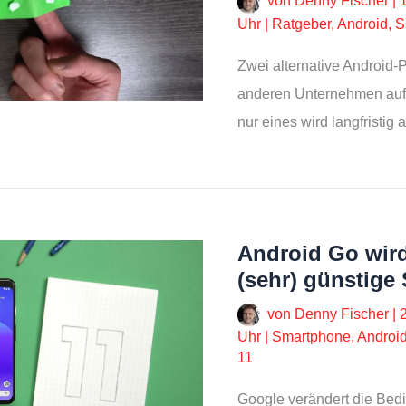
von
Denny Fischer
|
Uhr
|
Ratgeber
,
Android
,
S
Zwei alternative Android-P
anderen Unternehmen auf d
nur eines wird langfristig 
Android Go wird 
(sehr) günstige
von
Denny Fischer
|
Uhr
|
Smartphone
,
Androi
11
Google verändert die Be