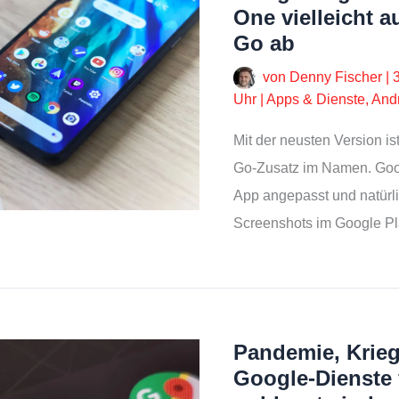
One vielleicht 
Go ab
von
Denny Fischer
|
Uhr
|
Apps & Dienste
,
And
Mit der neusten Version is
Go-Zusatz im Namen. Goo
App angepasst und natürl
Screenshots im Google Pl
Pandemie, Krie
Google-Dienste 