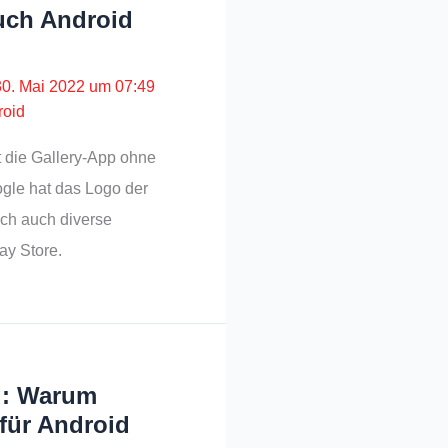
auch Android
30. Mai 2022 um 07:49
roid
t die Gallery-App ohne
gle hat das Logo der
ich auch diverse
ay Store.
g: Warum
für Android