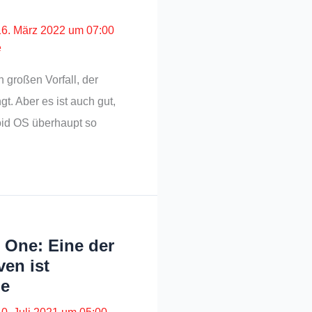
16. März 2022 um 07:00
e
n großen Vorfall, der
. Aber es ist auch gut,
oid OS überhaupt so
 One: Eine der
ven ist
de