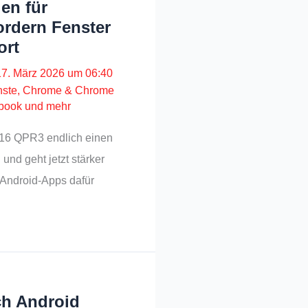
en für
ordern Fenster
ort
17. März 2026 um 06:40
nste
,
Chrome & Chrome
book und mehr
d 16 QPR3 endlich einen
nd geht jetzt stärker
e Android-Apps dafür
ch Android