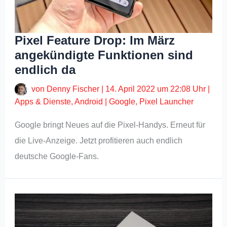
Pixel Feature Drop: Im März
angekündigte Funktionen sind
endlich da
von
Denny Fischer
|
14. April 2022 um 22:08 Uhr
|
Apps & Dienste
,
Android
|
Google
,
Pixel Launcher
Google bringt Neues auf die Pixel-Handys. Erneut für
die Live-Anzeige. Jetzt profitieren auch endlich
deutsche Google-Fans.