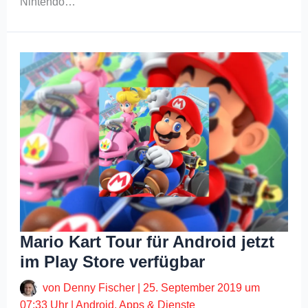
Nintendo…
Mario Kart Tour für Android jetzt
im Play Store verfügbar
von
Denny Fischer
|
25. September 2019 um
07:33 Uhr
|
Android
,
Apps & Dienste