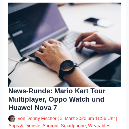
News-Runde: Mario Kart Tour
Multiplayer, Oppo Watch und
Huawei Nova 7
von
Denny Fischer
|
3. März 2020 um 11:56 Uhr
|
Apps & Dienste
,
Android
,
Smartphone
,
Wearables