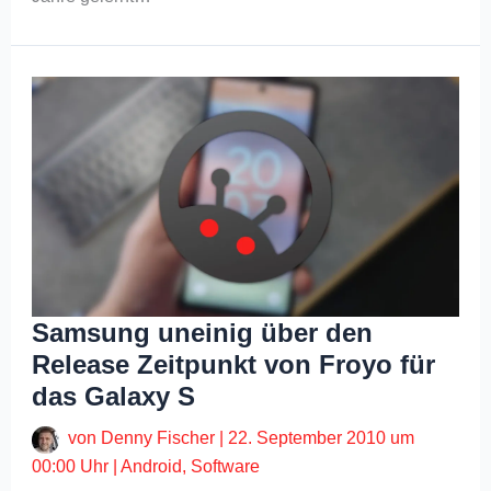
Samsung uneinig über den
Release Zeitpunkt von Froyo für
das Galaxy S
von
Denny Fischer
|
22. September 2010 um
00:00 Uhr
|
Android
,
Software