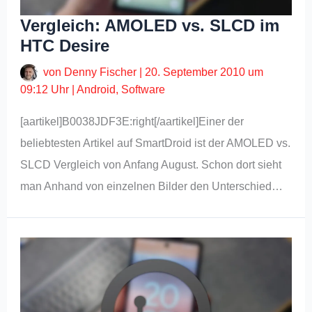
Vergleich: AMOLED vs. SLCD im
HTC Desire
von
Denny Fischer
|
20. September 2010 um
09:12 Uhr
|
Android
,
Software
[aartikel]B0038JDF3E:right[/aartikel]Einer der
beliebtesten Artikel auf SmartDroid ist der AMOLED vs.
SLCD Vergleich von Anfang August. Schon dort sieht
man Anhand von einzelnen Bilder den Unterschied…