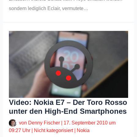
sondern lediglich Eclair, vermutete…
Video: Nokia E7 – Der Toro Rosso
unter den High-End Smartphones
von
Denny Fischer
|
17. September 2010 um
09:27 Uhr
|
Nicht kategorisiert
|
Nokia