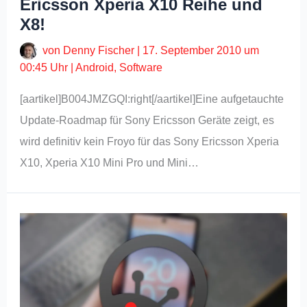
Ericsson Xperia X10 Reihe und
X8!
von
Denny Fischer
|
17. September 2010 um
00:45 Uhr
|
Android
,
Software
[aartikel]B004JMZGQI:right[/aartikel]Eine aufgetauchte
Update-Roadmap für Sony Ericsson Geräte zeigt, es
wird definitiv kein Froyo für das Sony Ericsson Xperia
X10, Xperia X10 Mini Pro und Mini…