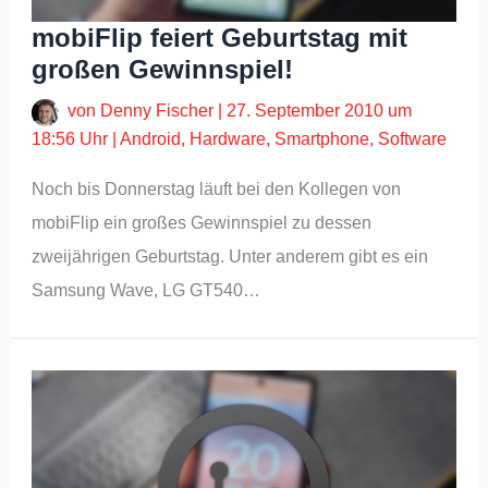
mobiFlip feiert Geburtstag mit
großen Gewinnspiel!
von
Denny Fischer
|
27. September 2010 um
18:56 Uhr
|
Android
,
Hardware
,
Smartphone
,
Software
Noch bis Donnerstag läuft bei den Kollegen von
mobiFlip ein großes Gewinnspiel zu dessen
zweijährigen Geburtstag. Unter anderem gibt es ein
Samsung Wave, LG GT540…