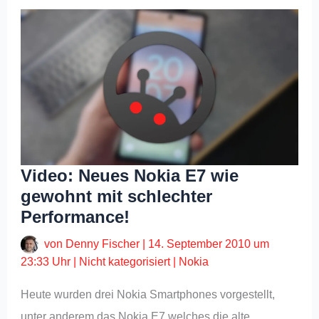
Video: Neues Nokia E7 wie
gewohnt mit schlechter
Performance!
von
Denny Fischer
|
14. September 2010 um
23:33 Uhr
|
Nicht kategorisiert
|
Nokia
Heute wurden drei Nokia Smartphones vorgestellt,
unter anderem das Nokia E7 welches die alte