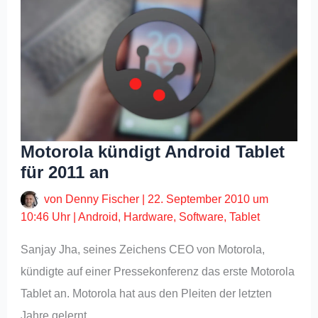
Motorola kündigt Android Tablet
für 2011 an
von
Denny Fischer
|
22. September 2010 um
10:46 Uhr
|
Android
,
Hardware
,
Software
,
Tablet
Sanjay Jha, seines Zeichens CEO von Motorola,
kündigte auf einer Pressekonferenz das erste Motorola
Tablet an. Motorola hat aus den Pleiten der letzten
Jahre gelernt…