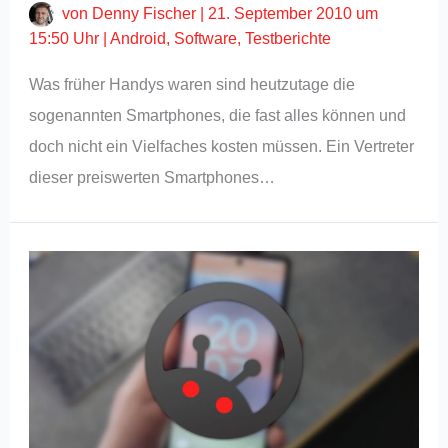
von
Denny Fischer
|
21. September 2010 um
15:50 Uhr
|
Android
,
Software
,
Testberichte
Was früher Handys waren sind heutzutage die
sogenannten Smartphones, die fast alles können und
doch nicht ein Vielfaches kosten müssen. Ein Vertreter
dieser preiswerten Smartphones…