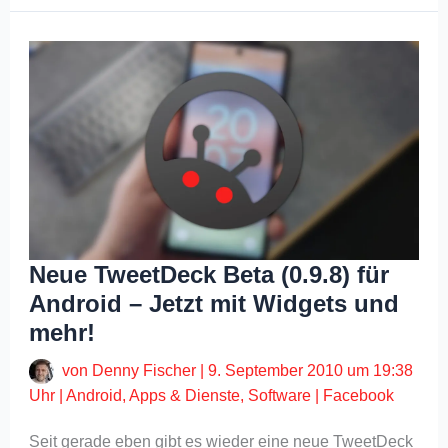
Neue TweetDeck Beta (0.9.8) für
Android – Jetzt mit Widgets und
mehr!
von
Denny Fischer
|
9. September 2010 um 19:38
Uhr
|
Android
,
Apps & Dienste
,
Software
|
Facebook
Seit gerade eben gibt es wieder eine neue TweetDeck