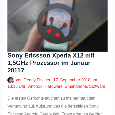
Sony Ericsson Xperia X12 mit
1,5GHz Prozessor im Januar
2011?
von
Denny Fischer
|
17. September 2010 um
13:16 Uhr
|
Android
,
Hardware
,
Smartphone
,
Software
Die ersten Gerüchte tauchen zu meiner heutigen
Vermutung auf. Aufgrund das die derzeitigen Sony
Ericsson Android Geräte kein Froyo erhalten werden