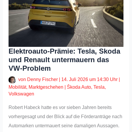
Elektroauto-Prämie: Tesla, Skoda
und Renault untermauern das
VW-Problem
von
Denny Fischer
|
14. Juli 2026 um 14:30 Uhr
|
Mobilität
,
Marktgeschehen
|
Škoda Auto
,
Tesla
,
Volkswagen
Robert Habeck hatte es vor sieben Jahren bereits
vorhergesagt und der Blick auf die Förderanträge nach
Automarken untermauert seine damaligen Aussagen.