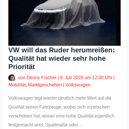
VW will das Ruder herumreißen:
Qualität hat wieder sehr hohe
Priorität
von
Denny Fischer
|
9. Juli 2026 um 12:00 Uhr
|
Mobilität
,
Marktgeschehen
|
Volkswagen
Volkswagen legt wieder deutlich mehr Wert auf die
Qualität seiner Fahrzeuge, wobei sich inzwischen
verschoben hat, woran eine hohe Qualität eigentlich
festgemacht wird. Spaltmaße oder…