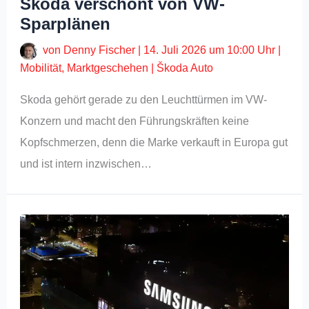
Skoda verschont von VW-
Sparplänen
von
Denny Fischer
|
14. Juli 2026 um 10:00 Uhr
|
Mobilität
,
Marktgeschehen
|
Škoda Auto
Skoda gehört gerade zu den Leuchttürmen im VW-
Konzern und macht den Führungskräften keine
Kopfschmerzen, denn die Marke verkauft in Europa gut
und ist intern inzwischen…