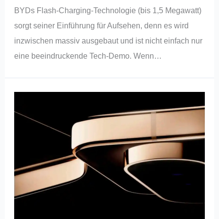
BYDs Flash-Charging-Technologie (bis 1,5 Megawatt)
sorgt seiner Einführung für Aufsehen, denn es wird
inzwischen massiv ausgebaut und ist nicht einfach nur
eine beeindruckende Tech-Demo. Wenn…