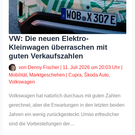
VW: Die neuen Elektro-
Kleinwagen überraschen mit
guten Verkaufszahlen
von
Denny Fischer
|
11. Juli 2026 um 20:03 Uhr
|
Mobilität
,
Marktgeschehen
|
Cupra
,
Škoda Auto
,
Volkswagen
Volkswagen hat natürlich durchaus mit guten Zahlen
gerechnet, aber die Erwartungen in den letzten beiden
Jahren ein wenig zurückgesteckt. Umso erfreulicher
sind die Vorbestellungen der…