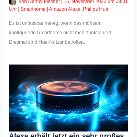
von
Denny Fischer
|
15. November 2023 um 09:31
Uhr
|
Smarthome
|
Amazon Alexa
,
Philips Hue
Es ist unfassbar nervig, wenn das mühsam
konfigurierte Smarthome nicht mehr funktioniert.
Diesmal sind Hue-Nutzer betroffen.
Alexa erhält jetzt ein sehr großes