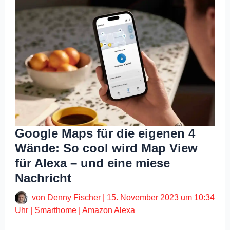
Google Maps für die eigenen 4
Wände: So cool wird Map View
für Alexa – und eine miese
Nachricht
von
Denny Fischer
|
15. November 2023 um 10:34
Uhr
|
Smarthome
|
Amazon Alexa