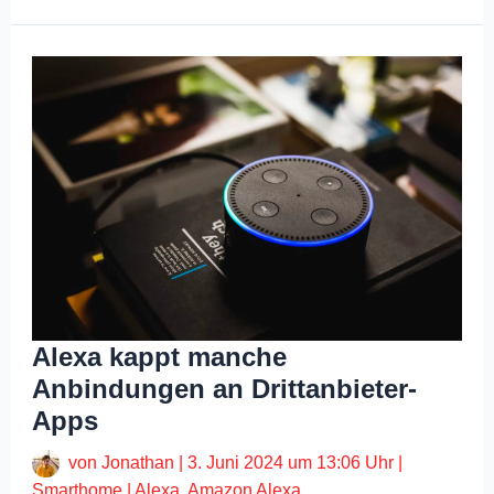
Alexa kappt manche
Anbindungen an Drittanbieter-
Apps
von
Jonathan
|
3. Juni 2024 um 13:06 Uhr
|
Smarthome
|
Alexa
,
Amazon Alexa