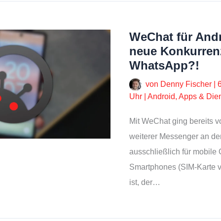
WeChat für Andr
neue Konkurren
WhatsApp?!
von
Denny Fischer
|
Uhr
|
Android
,
Apps & Die
Mit WeChat ging bereits vo
weiterer Messenger an den
ausschließlich für mobile
Smartphones (SIM-Karte v
ist, der…