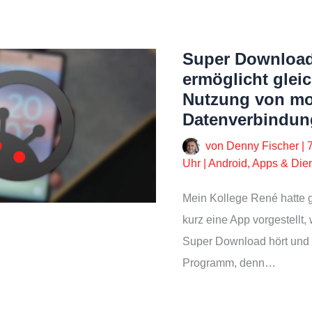
Super Download
ermöglicht gleic
Nutzung von mo
Datenverbindu
von
Denny Fischer
|
Uhr
|
Android
,
Apps & Die
Mein Kollege René hatte 
kurz eine App vorgestellt
Super Download hört und 
Programm, denn…