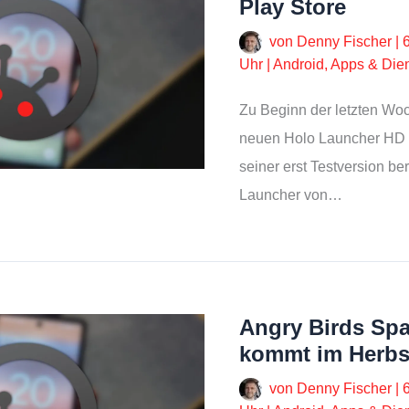
Play Store
von
Denny Fischer
|
Uhr
|
Android
,
Apps & Die
Zu Beginn der letzten Wo
neuen Holo Launcher HD b
seiner erst Testversion be
Launcher von…
Angry Birds Spa
kommt im Herbst
von
Denny Fischer
|