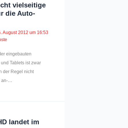
ht vielseitige
r die Auto-
6. August 2012 um 16:53
nste
 der eingebauten
und Tablets ist zwar
in der Regel nicht
r an-…
HD landet im