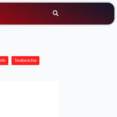
rife
Testberichte