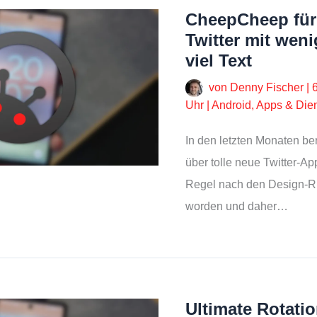
CheepCheep für
Twitter mit weni
viel Text
von
Denny Fischer
|
Uhr
|
Android
,
Apps & Die
In den letzten Monaten be
über tolle neue Twitter-App
Regel nach den Design-Ric
worden und daher…
Ultimate Rotatio