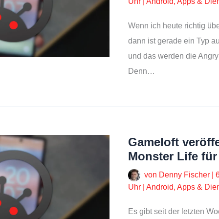
Uhr
|
Android
,
Apps & Die
Wenn ich heute richtig übe
dann ist gerade ein Typ a
und das werden die Angry
Denn…
Gameloft veröffe
Monster Life fü
von
Denny Fischer
|
Uhr
|
Android
,
Apps & Die
Es gibt seit der letzten W