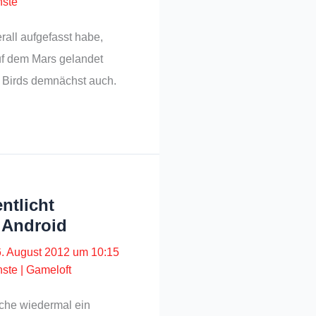
nste
rall aufgefasst habe,
uf dem Mars gelandet
 Birds demnächst auch.
ntlicht
r Android
6. August 2012 um 10:15
nste
|
Gameloft
oche wiedermal ein