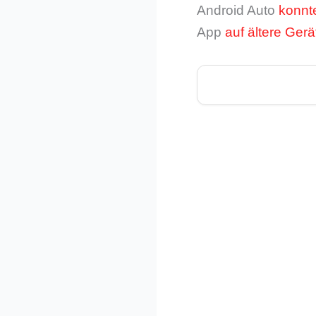
Android Auto
konnt
App
auf ältere Gerä