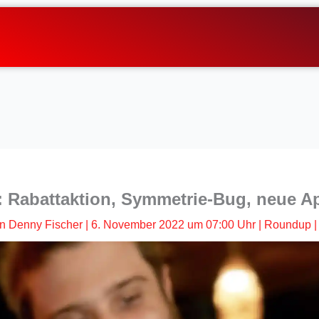
: Rabattaktion, Symmetrie-Bug, neue 
n
Denny Fischer
|
6. November 2022 um 07:00 Uhr
|
Roundup