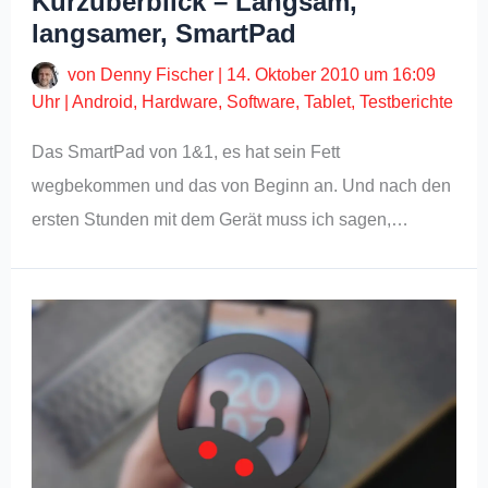
Kurzüberblick – Langsam,
langsamer, SmartPad
von
Denny Fischer
|
14. Oktober 2010 um 16:09
Uhr
|
Android
,
Hardware
,
Software
,
Tablet
,
Testberichte
Das SmartPad von 1&1, es hat sein Fett
wegbekommen und das von Beginn an. Und nach den
ersten Stunden mit dem Gerät muss ich sagen,…