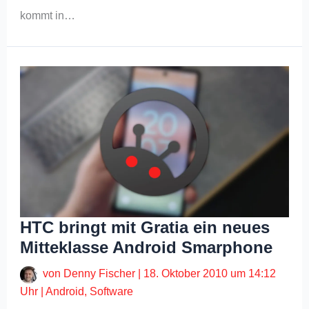
kommt in…
HTC bringt mit Gratia ein neues
Mitteklasse Android Smarphone
von
Denny Fischer
|
18. Oktober 2010 um 14:12
Uhr
|
Android
,
Software