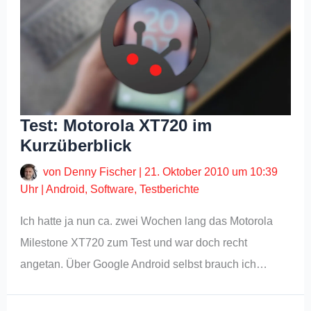
Test: Motorola XT720 im
Kurzüberblick
von
Denny Fischer
|
21. Oktober 2010 um 10:39
Uhr
|
Android
,
Software
,
Testberichte
Ich hatte ja nun ca. zwei Wochen lang das Motorola
Milestone XT720 zum Test und war doch recht
angetan. Über Google Android selbst brauch ich…