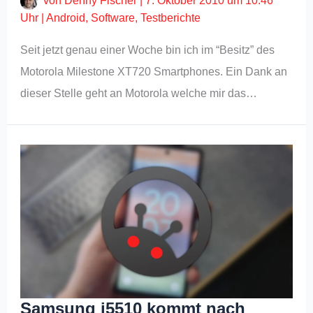
von
Denny Fischer
|
7. Oktober 2010 um 10:46
Uhr
|
Android
,
Software
,
Testberichte
Seit jetzt genau einer Woche bin ich im “Besitz” des
Motorola Milestone XT720 Smartphones. Ein Dank an
dieser Stelle geht an Motorola welche mir das…
Samsung i5510 kommt nach