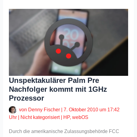
Unspektakulärer Palm Pre
Nachfolger kommt mit 1GHz
Prozessor
von
Denny Fischer
|
7. Oktober 2010 um 17:42
Uhr
|
Nicht kategorisiert
|
HP
,
webOS
Durch die amerikanische Zulassungsbehörde FCC