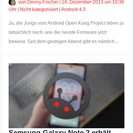
von
Denny Fischer
|
18. Dezember 2013 um 10:36
Uhr
|
Nicht kategorisiert
|
Android 4.3
Ja, die Jungs vom Android Open Kang Project leben ja
tatsächlich noch, wie die neuste Firmware jetzt
beweist. Seit dem gestrigen Abend gibt es nämlich…
Samsung Galaxy Note 2 erhält