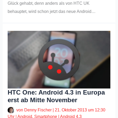
Glück gehabt, denn anders als von HTC UK
behauptet, wird schon jetzt das neue Android…
HTC One: Android 4.3 in Europa
erst ab Mitte November
von
Denny Fischer
|
21. Oktober 2013 um 12:30
Uhr
|
Android
,
Smartphone
|
Android 4.3