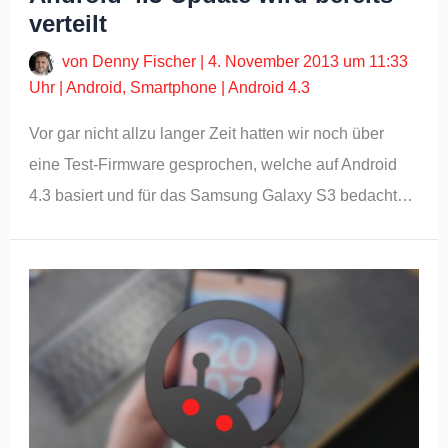
verteilt
von
Denny Fischer
|
4. November 2013 um 11:33
Uhr
|
Android
,
Smartphone
|
Android 4.3
Vor gar nicht allzu langer Zeit hatten wir noch über
eine Test-Firmware gesprochen, welche auf Android
4.3 basiert und für das Samsung Galaxy S3 bedacht…