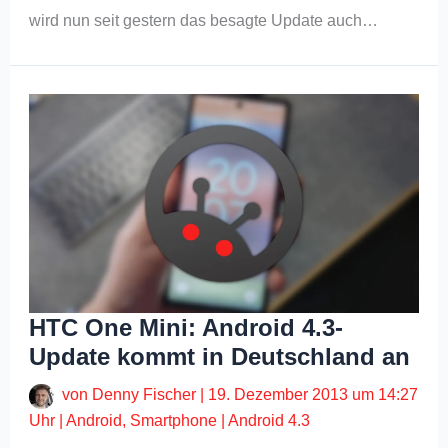
wird nun seit gestern das besagte Update auch…
HTC One Mini: Android 4.3-
Update kommt in Deutschland an
von
Denny Fischer
|
19. Dezember 2013 um 14:27
Uhr
|
Android
,
Smartphone
|
Android 4.3