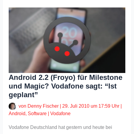
Android 2.2 (Froyo) für Milestone
und Magic? Vodafone sagt: “Ist
geplant”
von
Denny Fischer
|
29. Juli 2010 um 17:59 Uhr
|
Android
,
Software
|
Vodafone
Vodafone Deutschland hat gestern und heute bei