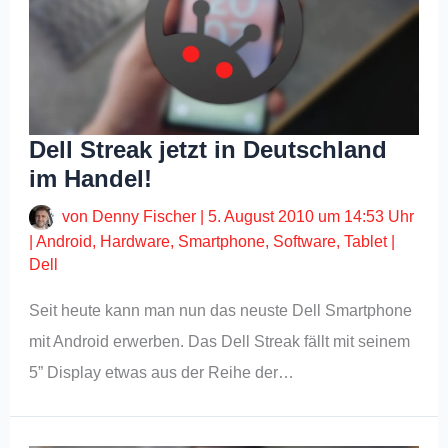
Dell Streak jetzt in Deutschland
im Handel!
von
Denny Fischer
|
5. August 2010 um 14:53 Uhr
|
Android
,
Hardware
,
Smartphone
,
Software
,
Tablet
|
Dell
Seit heute kann man nun das neuste Dell Smartphone
mit Android erwerben. Das Dell Streak fällt mit seinem
5” Display etwas aus der Reihe der…