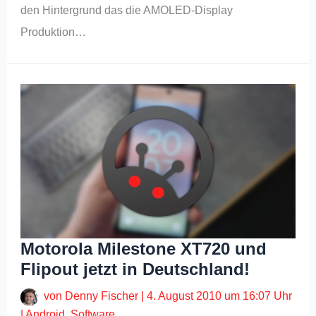
den Hintergrund das die AMOLED-Display
Produktion…
Motorola Milestone XT720 und
Flipout jetzt in Deutschland!
von
Denny Fischer
|
4. August 2010 um 16:07 Uhr
|
Android
,
Software