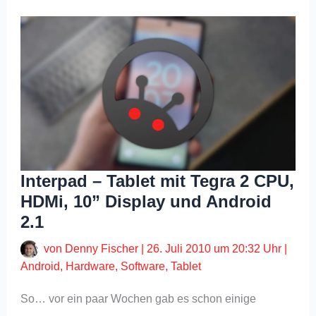
Interpad – Tablet mit Tegra 2 CPU,
HDMi, 10” Display und Android
2.1
von
Denny Fischer
|
26. Juli 2010 um 20:32 Uhr
|
Android
,
Hardware
,
Software
,
Tablet
So… vor ein paar Wochen gab es schon einige