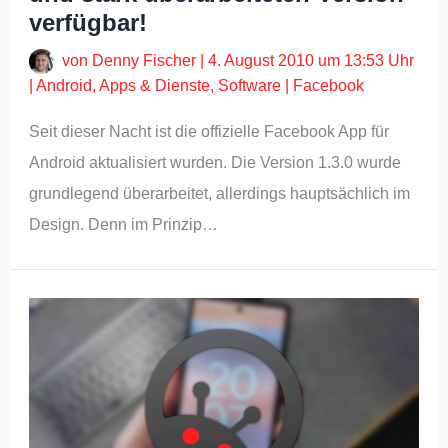
verfügbar!
von
Denny Fischer
|
4. August 2010 um 13:53 Uhr
|
Android
,
Apps & Dienste
,
Software
|
Facebook
Seit dieser Nacht ist die offizielle Facebook App für
Android aktualisiert wurden. Die Version 1.3.0 wurde
grundlegend überarbeitet, allerdings hauptsächlich im
Design. Denn im Prinzip…