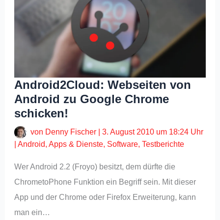
Android2Cloud: Webseiten von
Android zu Google Chrome
schicken!
von
Denny Fischer
|
3. August 2010 um 18:24 Uhr
|
Android
,
Apps & Dienste
,
Software
,
Testberichte
Wer Android 2.2 (Froyo) besitzt, dem dürfte die
ChrometoPhone Funktion ein Begriff sein. Mit dieser
App und der Chrome oder Firefox Erweiterung, kann
man ein…