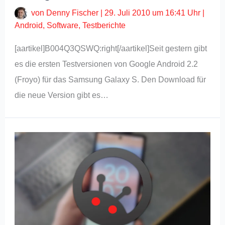
von
Denny Fischer
|
29. Juli 2010 um 16:41 Uhr
|
Android
,
Software
,
Testberichte
[aartikel]B004Q3QSWQ:right[/aartikel]Seit gestern gibt
es die ersten Testversionen von Google Android 2.2
(Froyo) für das Samsung Galaxy S. Den Download für
die neue Version gibt es…