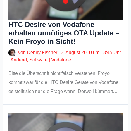
HTC Desire von Vodafone
erhalten unnötiges OTA Update –
Kein Froyo in Sicht!
von
Denny Fischer
|
3. August 2010 um 18:45 Uhr
|
Android
,
Software
|
Vodafone
Bitte die Überschrift nicht falsch verstehen, Froyo
kommt zwar für die HTC Desire Geräte von Vodafone,
es stellt sich nur die Frage wann. Derweil kümmert…