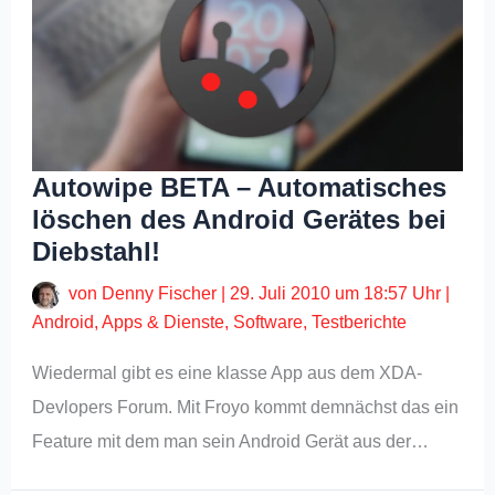
Autowipe BETA – Automatisches
löschen des Android Gerätes bei
Diebstahl!
von
Denny Fischer
|
29. Juli 2010 um 18:57 Uhr
|
Android
,
Apps & Dienste
,
Software
,
Testberichte
Wiedermal gibt es eine klasse App aus dem XDA-
Devlopers Forum. Mit Froyo kommt demnächst das ein
Feature mit dem man sein Android Gerät aus der…