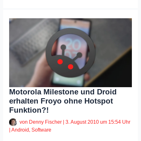
Motorola Milestone und Droid
erhalten Froyo ohne Hotspot
Funktion?!
von
Denny Fischer
|
3. August 2010 um 15:54 Uhr
|
Android
,
Software