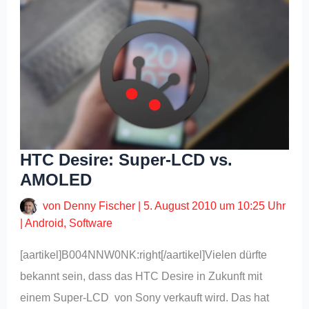
HTC Desire: Super-LCD vs.
AMOLED
von
Denny Fischer
|
5. August 2010 um 10:25 Uhr
|
Android
,
Software
[aartikel]B004NNW0NK:right[/aartikel]Vielen dürfte
bekannt sein, dass das HTC Desire in Zukunft mit
einem Super-LCD von Sony verkauft wird. Das hat