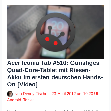
Acer Iconia Tab A510: Günstiges
Quad-Core-Tablet mit Riesen-
Akku im ersten deutschen Hands-
On [Video]
von
Denny Fischer
|
23. April 2012 um 10:20 Uhr
|
Android
,
Tablet