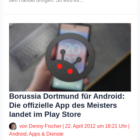
den Handel bringen. So wird es…
Borussia Dortmund für Android:
Die offizielle App des Meisters
landet im Play Store
von
Denny Fischer
|
22. April 2012 um 18:21 Uhr
|
Android
,
Apps & Dienste