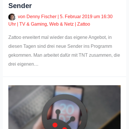
Sender
von
Denny Fischer
|
5. Februar 2019 um 16:30
Uhr
|
TV & Gaming
,
Web & Netz
|
Zattoo
Zattoo erweitert mal wieder das eigene Angebot, in
diesen Tagen sind drei neue Sender ins Programm
gekommen. Man arbeitet dafür mit TNT zusammen, die
drei eigenen…