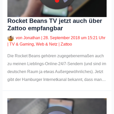
Rocket Beans TV jetzt auch über
Zattoo empfangbar
von
Jonathan
|
28. September 2018 um 15:21 Uhr
|
TV & Gaming
,
Web & Netz
|
Zattoo
Die Rocket Beans gehören zugegebenermaßen auch
zu meinen Lieblings-Online-24/7-Sendern (und sind im
deutschen Raum ja etwas Außergewöhnliches). Jetzt
gibt der Hamburger Internetkanal bekannt, dass man…