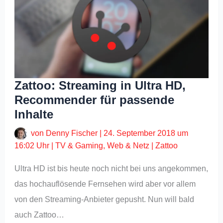
Zattoo: Streaming in Ultra HD,
Recommender für passende
Inhalte
von
Denny Fischer
|
24. September 2018 um
16:02 Uhr
|
TV & Gaming
,
Web & Netz
|
Zattoo
Ultra HD ist bis heute noch nicht bei uns angekommen,
das hochauflösende Fernsehen wird aber vor allem
von den Streaming-Anbieter gepusht. Nun will bald
auch Zattoo…