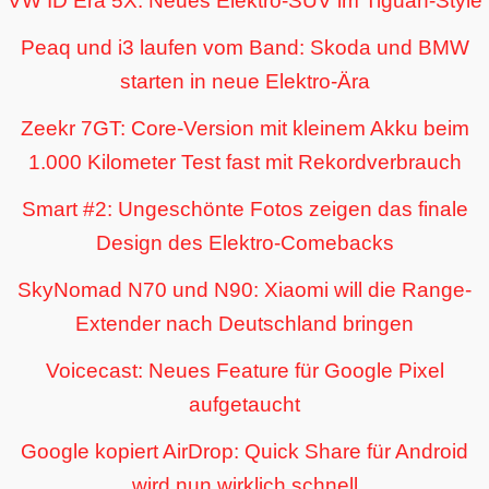
VW ID Era 5X: Neues Elektro-SUV im Tiguan-Style
Peaq und i3 laufen vom Band: Skoda und BMW
starten in neue Elektro-Ära
Zeekr 7GT: Core-Version mit kleinem Akku beim
1.000 Kilometer Test fast mit Rekordverbrauch
Smart #2: Ungeschönte Fotos zeigen das finale
Design des Elektro-Comebacks
SkyNomad N70 und N90: Xiaomi will die Range-
Extender nach Deutschland bringen
Voicecast: Neues Feature für Google Pixel
aufgetaucht
Google kopiert AirDrop: Quick Share für Android
wird nun wirklich schnell