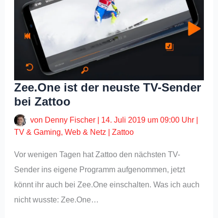
Zee.One ist der neuste TV-Sender
bei Zattoo
von
Denny Fischer
|
14. Juli 2019 um 09:00 Uhr
|
TV & Gaming
,
Web & Netz
|
Zattoo
Vor wenigen Tagen hat Zattoo den nächsten TV-
Sender ins eigene Programm aufgenommen, jetzt
könnt ihr auch bei Zee.One einschalten. Was ich auch
nicht wusste: Zee.One…