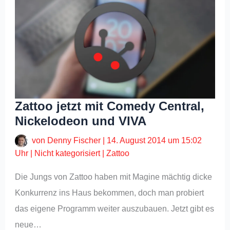
Zattoo jetzt mit Comedy Central,
Nickelodeon und VIVA
von
Denny Fischer
|
14. August 2014 um 15:02
Uhr
|
Nicht kategorisiert
|
Zattoo
Die Jungs von Zattoo haben mit Magine mächtig dicke
Konkurrenz ins Haus bekommen, doch man probiert
das eigene Programm weiter auszubauen. Jetzt gibt es
neue…