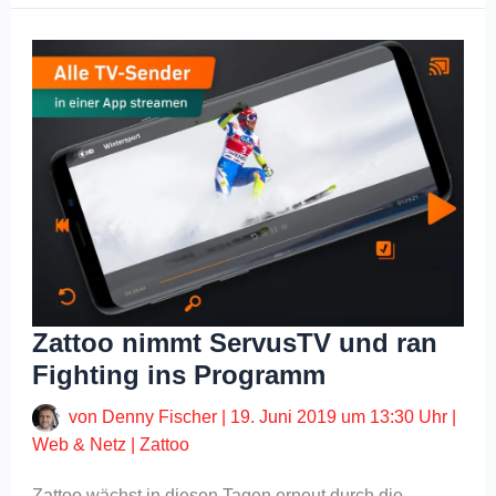
Zattoo nimmt ServusTV und ran
Fighting ins Programm
von
Denny Fischer
|
19. Juni 2019 um 13:30 Uhr
|
Web & Netz
|
Zattoo
Zattoo wächst in diesen Tagen erneut durch die