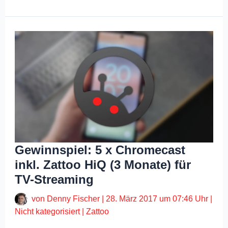
Gewinnspiel: 5 x Chromecast
inkl. Zattoo HiQ (3 Monate) für
TV-Streaming
von
Denny Fischer
|
28. März 2017 um 07:46 Uhr
|
Nicht kategorisiert
|
Zattoo