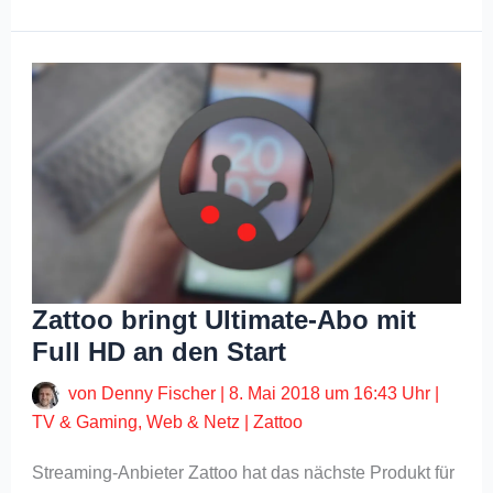
Zattoo bringt Ultimate-Abo mit
Full HD an den Start
von
Denny Fischer
|
8. Mai 2018 um 16:43 Uhr
|
TV & Gaming
,
Web & Netz
|
Zattoo
Streaming-Anbieter Zattoo hat das nächste Produkt für