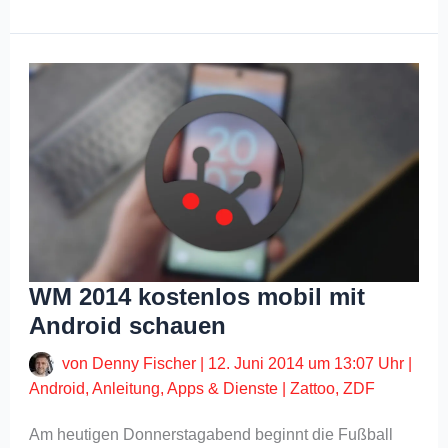
WM 2014 kostenlos mobil mit
Android schauen
von
Denny Fischer
|
12. Juni 2014 um 13:07 Uhr
|
Android
,
Anleitung
,
Apps & Dienste
|
Zattoo
,
ZDF
Am heutigen Donnerstagabend beginnt die Fußball