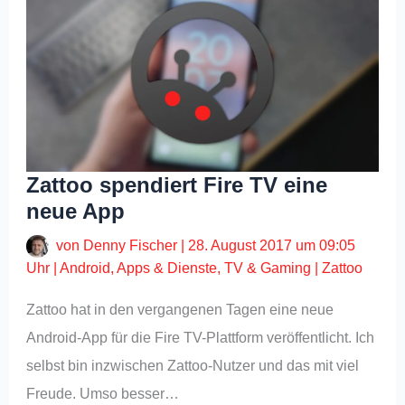
Zattoo spendiert Fire TV eine
neue App
von
Denny Fischer
|
28. August 2017 um 09:05
Uhr
|
Android
,
Apps & Dienste
,
TV & Gaming
|
Zattoo
Zattoo hat in den vergangenen Tagen eine neue
Android-App für die Fire TV-Plattform veröffentlicht. Ich
selbst bin inzwischen Zattoo-Nutzer und das mit viel
Freude. Umso besser…