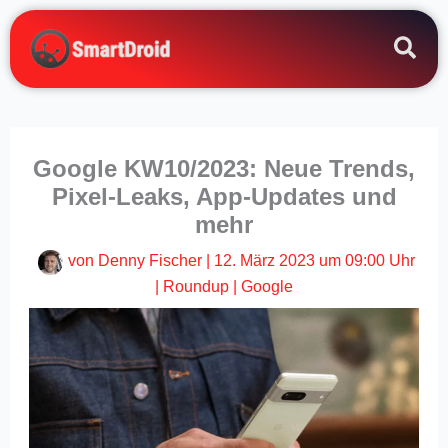
Zum
Inhalt
springen
Google KW10/2023: Neue Trends,
Pixel-Leaks, App-Updates und
mehr
von
Denny Fischer
|
12. März 2023 um 09:00 Uhr
|
Roundup
|
Google