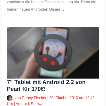
zumindest die heutige Pressemitteilung hin. Denn die
beiden neuen Androiden Desire…
7” Tablet mit Android 2.2 von
Pearl für 170€!
von
Denny Fischer
|
20. Oktober 2010 um 12:42
Uhr
|
Android
,
Software