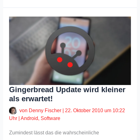
Gingerbread Update wird kleiner
als erwartet!
von
Denny Fischer
|
22. Oktober 2010 um 10:22
Uhr
|
Android
,
Software
Zumindest lässt das die wahrscheinliche