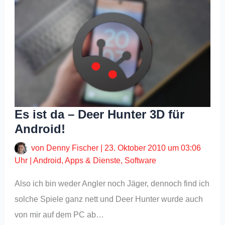
Es ist da – Deer Hunter 3D für
Android!
von
Denny Fischer
|
23. Oktober 2010 um 03:06
Uhr
|
Android
,
Apps & Dienste
,
Software
Also ich bin weder Angler noch Jäger, dennoch find ich
solche Spiele ganz nett und Deer Hunter wurde auch
von mir auf dem PC ab…