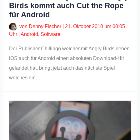
Birds kommt auch Cut the Rope
für Android
von
Denny Fischer
|
21. Oktober 2010 um 00:05
Uhr
|
Android
,
Software
Der Publisher Chillingo welcher mit Angry Birds neben
iOS auch für Android einen absoluten Download-Hit
gelandet hat, bringt jetzt auch das nächste Spiel
welches ein…