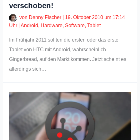
verschoben!
von
Denny Fischer
|
19. Oktober 2010 um 17:14
Uhr
|
Android
,
Hardware
,
Software
,
Tablet
Im Frühjahr 2011 sollten die ersten oder das erste
Tablet von HTC mit Android, wahrscheinlich
Gingerbread, auf den Markt kommen. Jetzt scheint es
allerdings sich…