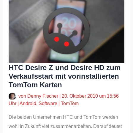
HTC Desire Z und Desire HD zum
Verkaufsstart mit vorinstallierten
TomTom Karten
von
Denny Fischer
|
20. Oktober 2010 um 15:56
Uhr
|
Android
,
Software
|
TomTom
Die beiden Unternehmen HTC und TomTom werden
wohl in Zukunft viel zusammenarbeiten. Darauf deutet