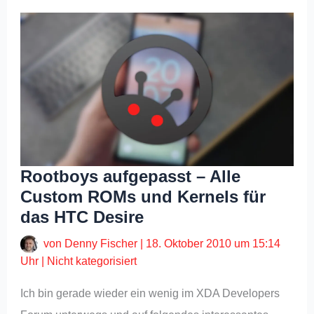
Rootboys aufgepasst – Alle
Custom ROMs und Kernels für
das HTC Desire
von
Denny Fischer
|
18. Oktober 2010 um 15:14
Uhr
|
Nicht kategorisiert
Ich bin gerade wieder ein wenig im XDA Developers