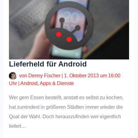
Lieferheld für Android
von
Denny Fischer
|
1. Oktober 2013 um 16:00
Uhr
|
Android
,
Apps & Dienste
Wer gern Essen bestellt, anstatt es selbst zu kochen,
hat zumindest in größeren Städten immer wieder die
Qual der Wahl. Doch herauszufinden wer eigentlich
liefert…