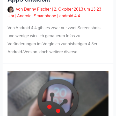
von
Denny Fischer
|
2. Oktober 2013 um 13:23
Uhr
|
Android
,
Smartphone
|
android 4.4
Von Android 4.4 gibt es zwar nur zwei Screenshots
und wenige wirklich genaueren Infos zu
Veränderungen im Vergleich zur bisherigen 4.3er
Android-Version, doch weitere diverse…