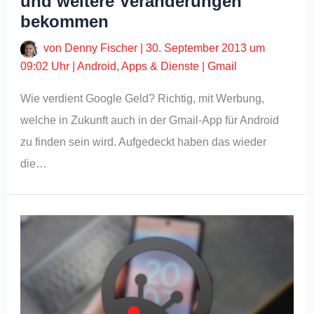
und weitere Veränderungen
bekommen
von
Denny Fischer
|
30. September 2013 um
09:02 Uhr
|
Android
,
Apps & Dienste
|
Gmail
Wie verdient Google Geld? Richtig, mit Werbung,
welche in Zukunft auch in der Gmail-App für Android
zu finden sein wird. Aufgedeckt haben das wieder
die…