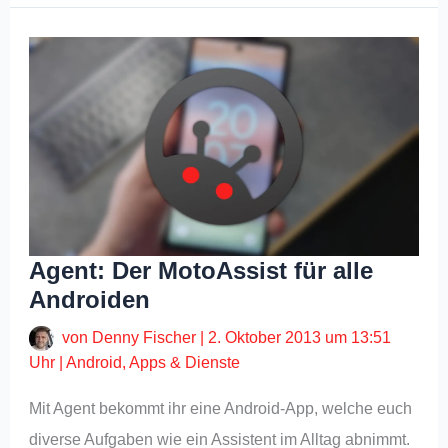
Agent: Der MotoAssist für alle
Androiden
von
Denny Fischer
|
2. Oktober 2013 um 13:51
Uhr
|
Android
,
Apps & Dienste
Mit Agent bekommt ihr eine Android-App, welche euch
diverse Aufgaben wie ein Assistent im Alltag abnimmt.