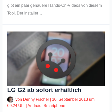
gibt ein paar genauere Hands-On-Videos von diesem
Tool. Der Installer…
LG G2 ab sofort erhältlich
von
Denny Fischer
|
30. September 2013 um
09:24 Uhr
|
Android
,
Smartphone