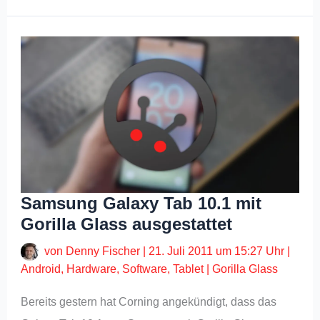
Samsung Galaxy Tab 10.1 mit
Gorilla Glass ausgestattet
von
Denny Fischer
|
21. Juli 2011 um 15:27 Uhr
|
Android
,
Hardware
,
Software
,
Tablet
|
Gorilla Glass
Bereits gestern hat Corning angekündigt, dass das