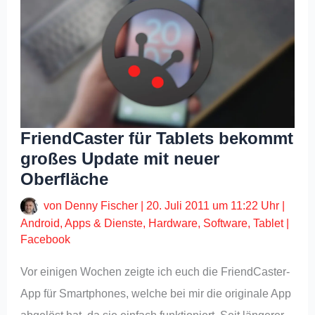
FriendCaster für Tablets bekommt
großes Update mit neuer
Oberfläche
von
Denny Fischer
|
20. Juli 2011 um 11:22 Uhr
|
Android
,
Apps & Dienste
,
Hardware
,
Software
,
Tablet
|
Facebook
Vor einigen Wochen zeigte ich euch die FriendCaster-
App für Smartphones, welche bei mir die originale App