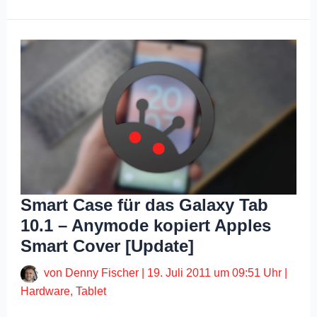
Smart Case für das Galaxy Tab
10.1 – Anymode kopiert Apples
Smart Cover [Update]
von
Denny Fischer
|
19. Juli 2011 um 09:51 Uhr
|
Hardware
,
Tablet