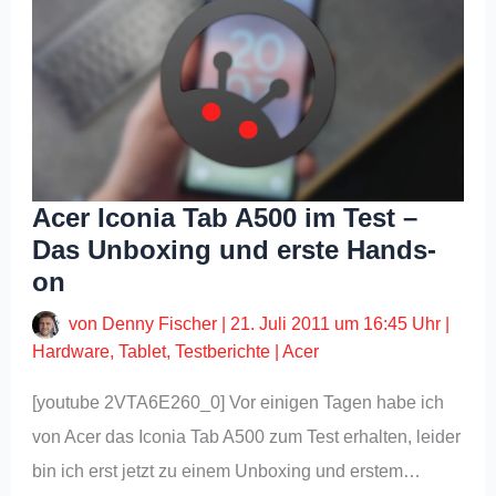
Acer Iconia Tab A500 im Test –
Das Unboxing und erste Hands-
on
von
Denny Fischer
|
21. Juli 2011 um 16:45 Uhr
|
Hardware
,
Tablet
,
Testberichte
|
Acer
[youtube 2VTA6E260_0] Vor einigen Tagen habe ich
von Acer das Iconia Tab A500 zum Test erhalten, leider
bin ich erst jetzt zu einem Unboxing und erstem…