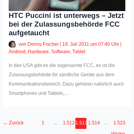
HTC Puccini ist unterwegs – Jetzt
bei der Zulassungsbehörde FCC
aufgetaucht
von
Denny Fischer
|
19. Juli 2011 um 07:40 Uhr
|
Android
,
Hardware
,
Software
,
Tablet
In den USA gibt es die sogenannte FCC, es ist die
Zulassungsbehörde für sämtliche Geräte aus dem
Kommunikationsbereich. Dazu gehören natürlich auch
Smartphones und Tablets,…
←
Zurück
1
…
1.512
1.513
1.514
…
1.523
Weiter
→