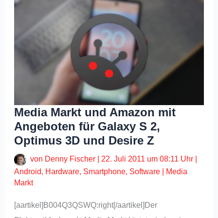
Media Markt und Amazon mit
Angeboten für Galaxy S 2,
Optimus 3D und Desire Z
von
Denny Fischer
|
22. Juli 2011 um 08:11 Uhr
|
Android
,
Hardware
,
Smartphone
,
Software
|
Media
Markt
[aartikel]B004Q3QSWQ:right[/aartikel]Der