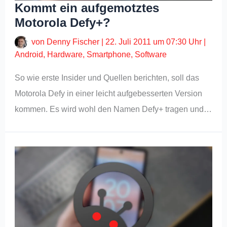
Kommt ein aufgemotztes
Motorola Defy+?
von
Denny Fischer
|
22. Juli 2011 um 07:30 Uhr
|
Android
,
Hardware
,
Smartphone
,
Software
So wie erste Insider und Quellen berichten, soll das
Motorola Defy in einer leicht aufgebesserten Version
kommen. Es wird wohl den Namen Defy+ tragen und…