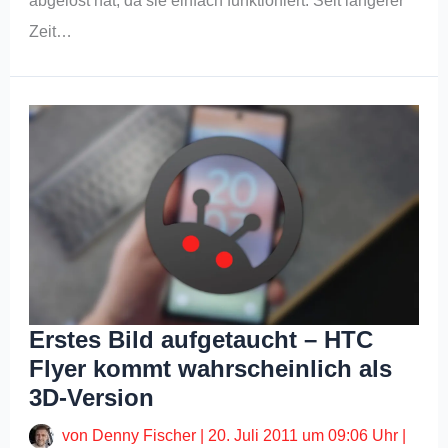
abgelöst hat, da sie einfach funktioniert. Seit längerer
Zeit…
Erstes Bild aufgetaucht – HTC
Flyer kommt wahrscheinlich als
3D-Version
von
Denny Fischer
|
20. Juli 2011 um 09:06 Uhr
|