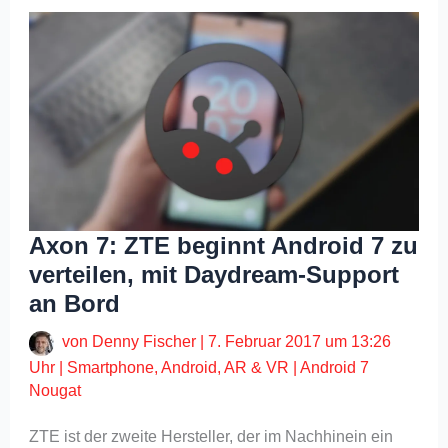
Axon 7: ZTE beginnt Android 7 zu
verteilen, mit Daydream-Support
an Bord
von
Denny Fischer
|
7. Februar 2017 um 13:26
Uhr
|
Smartphone
,
Android
,
AR & VR
|
Android 7
Nougat
ZTE ist der zweite Hersteller, der im Nachhinein ein