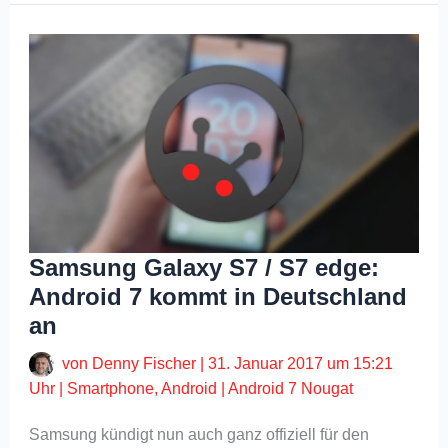
Samsung Galaxy S7 / S7 edge:
Android 7 kommt in Deutschland
an
von
Denny Fischer
|
31. Januar 2017 um 15:21
Uhr
|
Smartphone
,
Android
|
Android 7 Nougat
Samsung kündigt nun auch ganz offiziell für den