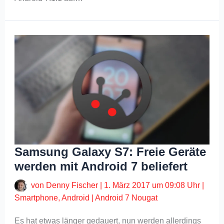
Samsung Galaxy S7: Freie Geräte
werden mit Android 7 beliefert
von
Denny Fischer
|
1. März 2017 um 09:08 Uhr
|
Smartphone
,
Android
|
Android 7 Nougat
Es hat etwas länger gedauert, nun werden allerdings