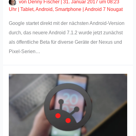
von
Denny Fischer
|
31. Januar 2017 um 08:23
Uhr
|
Tablet
,
Android
,
Smartphone
|
Android 7 Nougat
Google startet direkt mit der nächsten Android-Version
durch, das neuere Android 7.1.2 wurde jetzt zunächst
als öffentliche Beta für diverse Geräte der Nexus und
Pixel-Serien…