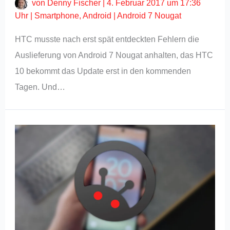
von
Denny Fischer
|
4. Februar 2017 um 17:36
Uhr
|
Smartphone
,
Android
|
Android 7 Nougat
HTC musste nach erst spät entdeckten Fehlern die
Auslieferung von Android 7 Nougat anhalten, das HTC
10 bekommt das Update erst in den kommenden
Tagen. Und…