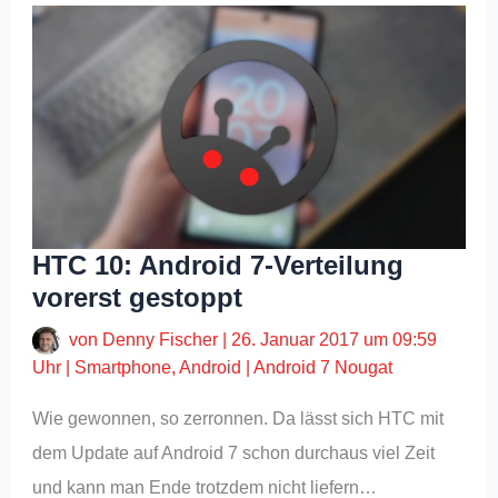
HTC 10: Android 7-Verteilung
vorerst gestoppt
von
Denny Fischer
|
26. Januar 2017 um 09:59
Uhr
|
Smartphone
,
Android
|
Android 7 Nougat
Wie gewonnen, so zerronnen. Da lässt sich HTC mit
dem Update auf Android 7 schon durchaus viel Zeit
und kann man Ende trotzdem nicht liefern…