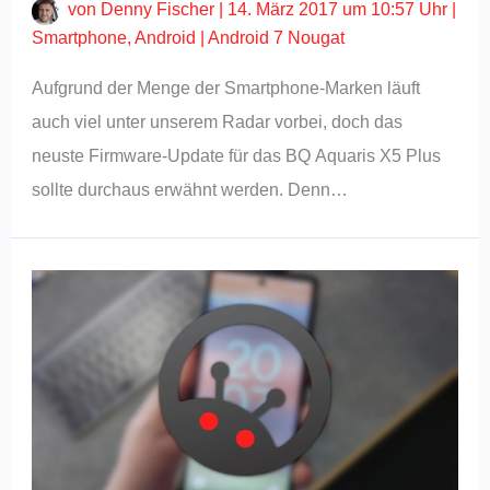
von
Denny Fischer
|
14. März 2017 um 10:57 Uhr
|
Smartphone
,
Android
|
Android 7 Nougat
Aufgrund der Menge der Smartphone-Marken läuft
auch viel unter unserem Radar vorbei, doch das
neuste Firmware-Update für das BQ Aquaris X5 Plus
sollte durchaus erwähnt werden. Denn…