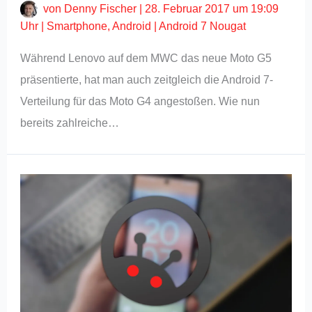
von
Denny Fischer
|
28. Februar 2017 um 19:09
Uhr
|
Smartphone
,
Android
|
Android 7 Nougat
Während Lenovo auf dem MWC das neue Moto G5
präsentierte, hat man auch zeitgleich die Android 7-
Verteilung für das Moto G4 angestoßen. Wie nun
bereits zahlreiche…