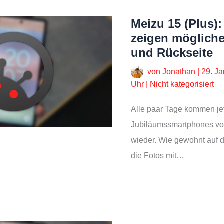
Meizu 15 (Plus)
zeigen mögliche
und Rückseite
von
Jonathan
|
29. J
Uhr
|
Nicht kategorisiert
Alle paar Tage kommen jet
Jubiläumssmartphones vo
wieder. Wie gewohnt auf d
die Fotos mit…