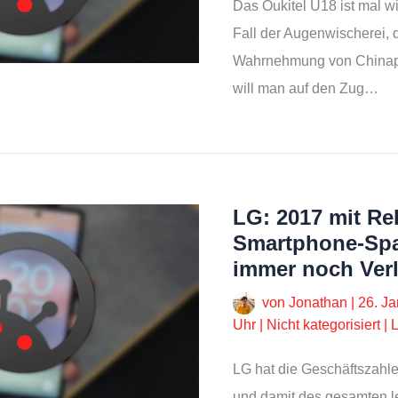
Das Oukitel U18 ist mal wi
Fall der Augenwischerei, d
Wahrnehmung von Chinaph
will man auf den Zug…
LG: 2017 mit Re
Smartphone-Spa
immer noch Verl
von
Jonathan
|
26. J
Uhr
|
Nicht kategorisiert
|
LG hat die Geschäftszahle
und damit des gesamten l