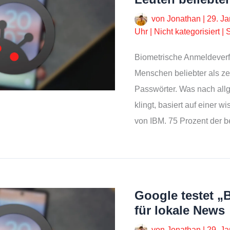
von
Jonathan
|
29. J
Uhr
|
Nicht kategorisiert
|
S
Biometrische Anmeldeverf
Menschen beliebter als ze
Passwörter. Was nach al
klingt, basiert auf einer w
von IBM. 75 Prozent der 
Google testet „
für lokale News
von
Jonathan
|
29. J