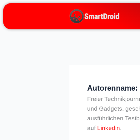
Zum
Inhalt
springen
Autorenname:
Freier Technikjour
und Gadgets, gesch
ausführlichen Testb
auf
Linkedin
.