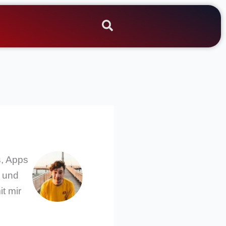
s, Apps
s und
t mir