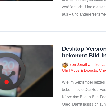
veröffentlicht. Und die seh
aus – und andererseits wi
Desktop-Versio
bekommt Bild-in
von
Jonathan
|
26. J
Uhr
|
Apps & Dienste
,
Chr
Wie im September letztes
bekommt die Desktop-Ver
Kürze das Bild-in-Bild-Fe
Oreo. Damit lässt sich zu