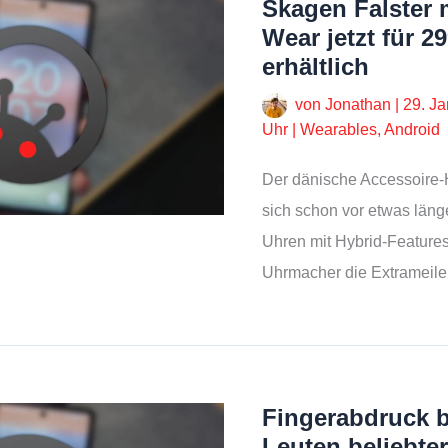
Skagen Falster 
Wear jetzt für 2
erhältlich
von
Jonathan
|
29. J
Uhr
|
Wearables
,
Android
Der dänische Accessoire-
sich schon vor etwas läng
Uhren mit Hybrid-Features
Uhrmacher die Extrameile
Fingerabdruck b
Leuten beliebte