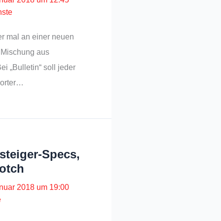
nste
er mal an einer neuen
e Mischung aus
 „Bulletin“ soll jeder
orter…
steiger-Specs,
otch
anuar 2018 um 19:00
e