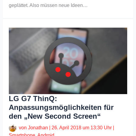
geplättet. Also müssen neue Ideen…
LG G7 ThinQ:
Anpassungsmöglichkeiten für
den „New Second Screen“
von
Jonathan
|
26. April 2018 um 13:30 Uhr
|
Smartphone
,
Android