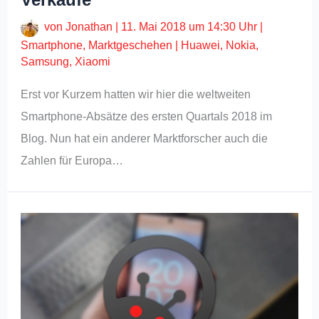
von
Jonathan
|
11. Mai 2018 um 14:30 Uhr
|
Smartphone
,
Marktgeschehen
|
Huawei
,
Nokia
,
Samsung
,
Xiaomi
Erst vor Kurzem hatten wir hier die weltweiten
Smartphone-Absätze des ersten Quartals 2018 im
Blog. Nun hat ein anderer Marktforscher auch die
Zahlen für Europa…