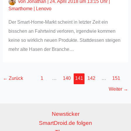
von
Jonathan
|
24. April 2018 um 13:15 Uhr
|
Smarthome
|
Lenovo
Der Smart-Home-Markt scheint in letzter Zeit ein
bisschen an Fahrtwind verloren, irgendwie kommen
keine so wirklich neuen Produkte. Stattdessen steigen
mehr alte Hasen der Branche…
←
Zurück
1
…
140
141
142
…
151
Weiter
→
Newsticker
SmartDroid.de folgen