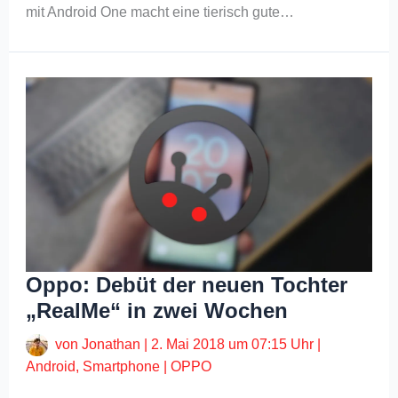
mit Android One macht eine tierisch gute…
Oppo: Debüt der neuen Tochter
„RealMe“ in zwei Wochen
von
Jonathan
|
2. Mai 2018 um 07:15 Uhr
|
Android
,
Smartphone
|
OPPO