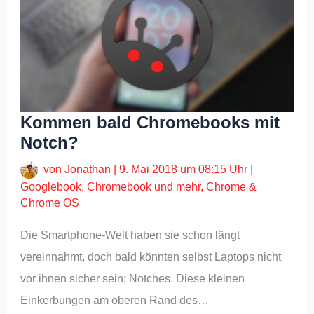
Kommen bald Chromebooks mit
Notch?
von
Jonathan
|
9. Mai 2018 um 08:15 Uhr
|
Googlebook, Chromebook und mehr
,
Chrome &
Chrome OS
Die Smartphone-Welt haben sie schon längt
vereinnahmt, doch bald könnten selbst Laptops nicht
vor ihnen sicher sein: Notches. Diese kleinen
Einkerbungen am oberen Rand des…