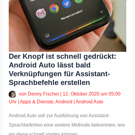
Der Knopf ist schnell gedrückt:
Android Auto lässt bald
Verknüpfungen für Assistant-
Sprachbefehle erstellen
von
Denny Fischer
|
12. Oktober 2020 um 05:00
Uhr
|
Apps & Dienste
,
Android
|
Android Auto
Android Auto soll zur Ausführung von Assistant-
Sprachbefehlen eine weitere Methode bekommen, wie
wir diese schnell starten können.