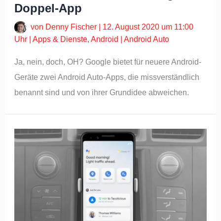
Doppel-App
von
Denny Fischer
|
12. August 2020 um 11:00
Uhr
|
Apps & Dienste
,
Android
|
Android Auto
Ja, nein, doch, OH? Google bietet für neuere Android-
Geräte zwei Android Auto-Apps, die missverständlich
benannt sind und von ihrer Grundidee abweichen.