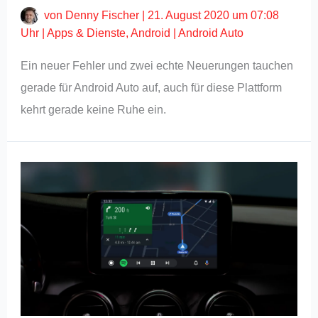
von
Denny Fischer
|
21. August 2020 um 07:08
Uhr
|
Apps & Dienste
,
Android
|
Android Auto
Ein neuer Fehler und zwei echte Neuerungen tauchen
gerade für Android Auto auf, auch für diese Plattform
kehrt gerade keine Ruhe ein.