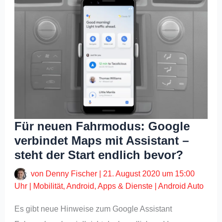
Für neuen Fahrmodus: Google
verbindet Maps mit Assistant –
steht der Start endlich bevor?
von
Denny Fischer
|
21. August 2020 um 15:00
Uhr
|
Mobilität
,
Android
,
Apps & Dienste
|
Android Auto
Es gibt neue Hinweise zum Google Assistant