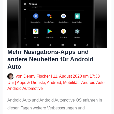
Mehr Navigations-Apps und
andere Neuheiten für Android
Auto
von
Denny Fischer
|
11. August 2020 um 17:33
Uhr
|
Apps & Dienste
,
Android
,
Mobilität
|
Android Auto
,
Android Automotive
Android Auto und Android Automotive OS erfahren in
diesen Tagen weitere Verbesserungen und