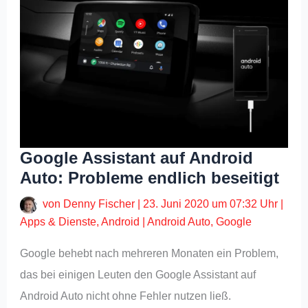
Google Assistant auf Android
Auto: Probleme endlich beseitigt
von
Denny Fischer
|
23. Juni 2020 um 07:32 Uhr
|
Apps & Dienste
,
Android
|
Android Auto
,
Google
Google behebt nach mehreren Monaten ein Problem,
das bei einigen Leuten den Google Assistant auf
Android Auto nicht ohne Fehler nutzen ließ.