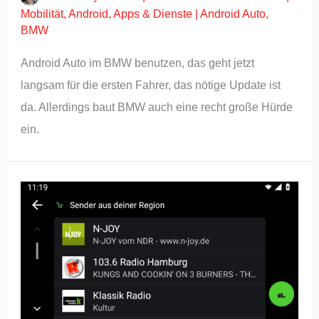
Mobilität
,
Android
,
Apps & Dienste
|
Android Auto
,
BMW
Android Auto im BMW benutzen, das geht jetzt
langsam für die ersten Fahrer, das nötige Update ist
da. Allerdings baut BMW auch eine recht große Hürde
ein.